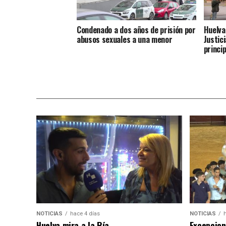
Condenado a dos años de prisión por
Huelva
abusos sexuales a una menor
Justic
princi
NOTICIAS
hace 4 días
NOTICIAS
Huelva mira a la Ría
Excepcion