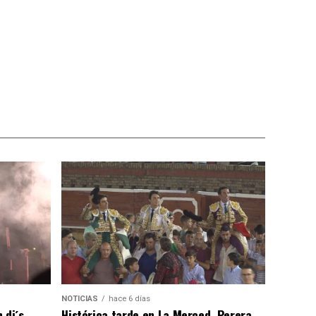
NOTICIAS
hace 6 días
 dj´s
Histórica tarde en La Merced, Perera,