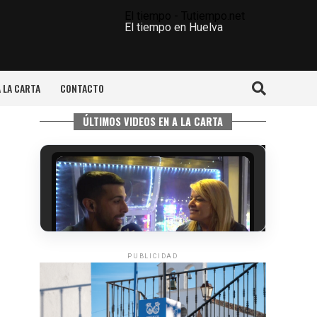
El tiempo - Tutiempo.net
El tiempo en Huelva
A LA CARTA
CONTACTO
ÚLTIMOS VIDEOS EN A LA CARTA
PUBLICIDAD
5º DÍA DE LAS FIESTAS COLOMBINAS
2026
hace 4 días
·
Huelvatv