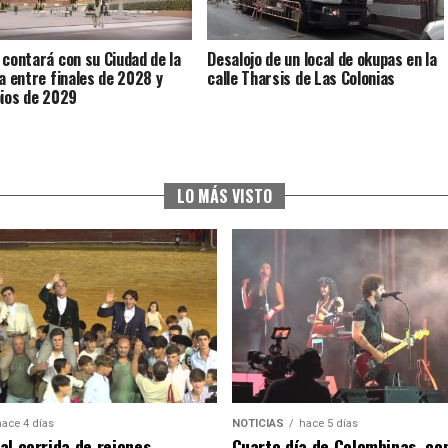
 contará con su Ciudad de la
Desalojo de un local de okupas en la
ia entre finales de 2028 y
calle Tharsis de Las Colonias
pios de 2029
LO MÁS VISTO
hace 4 días
NOTICIAS
hace 5 días
al corrida de rejones,
Cuarto día de Colombinas, con