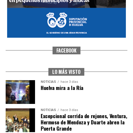
FACEBOOK
CUARTA CORRIDA DE LAS FIESTAS COLOMBINAS
2026
hace 4 días
·
Huelvatv
LO MÁS VISTO
NOTICIAS
hace 3 días
Huelva mira a la Ría
NOTICIAS
hace 3 días
Excepcional corrida de rejones, Ventura,
Hermoso de Mendoza y Duarte abren la
Puerta Grande