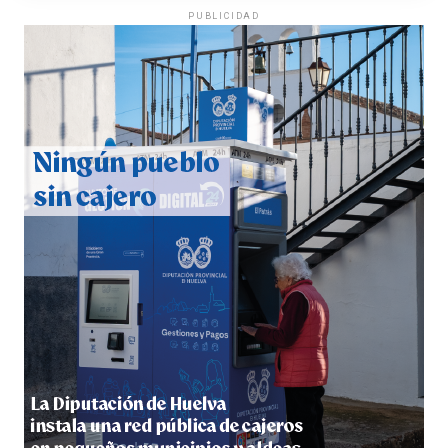
PUBLICIDAD
QUINTA CORRIDA DE LAS FIESTAS COLOMBINAS
2026
hace 3 días
·
Huelvatv
5º DÍA DE LAS FIESTAS COLOMBINAS 2026
hace 3 días
·
Huelvatv