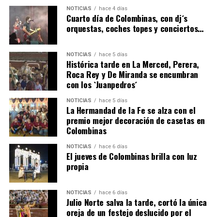
4º DÍA DE LAS FIESTAS COLOMBINAS 2026
NOTICIAS
hace 4 días
hace 4 días
·
Huelvatv
Cuarto día de Colombinas, con dj´s
orquestas, coches topes y conciertos…
NOTICIAS
hace 5 días
Histórica tarde en La Merced, Perera,
Roca Rey y De Miranda se encumbran
con los `Juanpedros´
NOTICIAS
hace 5 días
La Hermandad de la Fe se alza con el
SEXTA CORRIDA DE LAS FIESTAS COLOMBINAS
premio mejor decoración de casetas en
Colombinas
2026
hace 2 días
·
Huelvatv
NOTICIAS
hace 6 días
El jueves de Colombinas brilla con luz
propia
NOTICIAS
hace 6 días
Julio Norte salva la tarde, cortó la única
oreja de un festejo deslucido por el