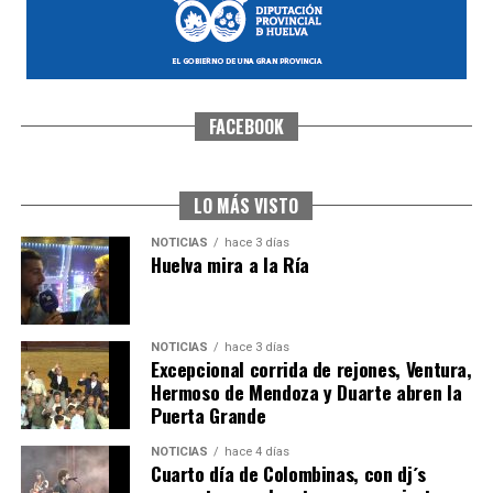
FACEBOOK
CUARTA CORRIDA DE LAS FIESTAS COLOMBINAS
2026
hace 4 días
·
Huelvatv
LO MÁS VISTO
NOTICIAS
hace 3 días
Huelva mira a la Ría
NOTICIAS
hace 3 días
Excepcional corrida de rejones, Ventura,
Hermoso de Mendoza y Duarte abren la
Puerta Grande
4º DÍA DE LAS FIESTAS COLOMBINAS 2026
NOTICIAS
hace 4 días
hace 4 días
·
Huelvatv
Cuarto día de Colombinas, con dj´s