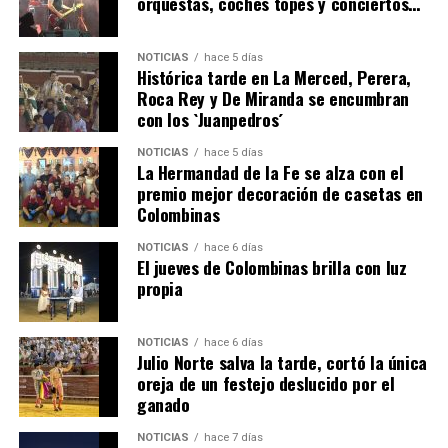
orquestas, coches topes y conciertos…
NOTICIAS
hace 5 días
Histórica tarde en La Merced, Perera,
Roca Rey y De Miranda se encumbran
con los `Juanpedros´
NOTICIAS
hace 5 días
La Hermandad de la Fe se alza con el
SEXTA CORRIDA DE LAS FIESTAS COLOMBINAS
premio mejor decoración de casetas en
Colombinas
2026
hace 2 días
·
Huelvatv
NOTICIAS
hace 6 días
El jueves de Colombinas brilla con luz
propia
NOTICIAS
hace 6 días
Julio Norte salva la tarde, cortó la única
oreja de un festejo deslucido por el
ganado
NOTICIAS
hace 7 días