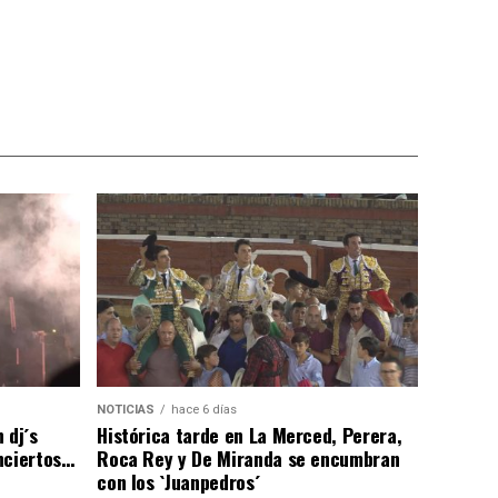
NOTICIAS
hace 6 días
 dj´s
Histórica tarde en La Merced, Perera,
nciertos…
Roca Rey y De Miranda se encumbran
con los `Juanpedros´