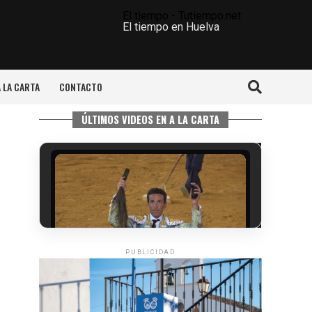
El tiempo - Tutiempo.net
El tiempo en Huelva
A LA CARTA
CONTACTO
ÚLTIMOS VIDEOS EN A LA CARTA
PUBLICIDAD
6º DÍA DE LAS FIESTAS COLOMBINAS
2026
hace 3 días
·
Huelvatv