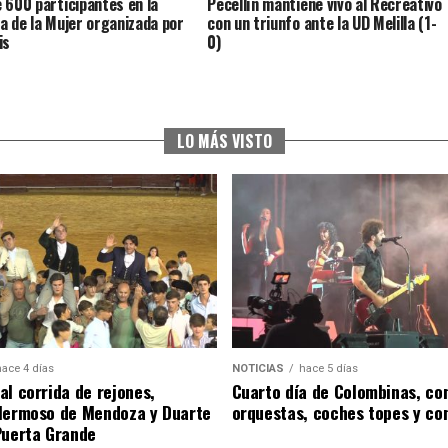
 600 participantes en la
Pecellín mantiene vivo al Recreativo
a de la Mujer organizada por
con un triunfo ante la UD Melilla (1-
is
0)
LO MÁS VISTO
hace 4 días
NOTICIAS
hace 5 días
al corrida de rejones,
Cuarto día de Colombinas, con
Hermoso de Mendoza y Duarte
orquestas, coches topes y co
Puerta Grande