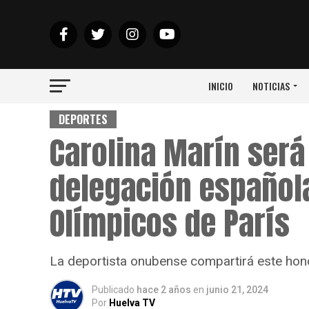
INICIO
NOTICIAS
DEPORTES
Carolina Marín será
delegación español
Olímpicos de París
La deportista onubense compartirá este hono
Publicado
hace 2 años
en
junio 21, 2024
Por
Huelva TV