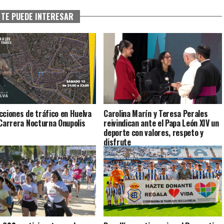
TE PUEDE INTERESAR
cciones de tráfico en Huelva
Carolina Marín y Teresa Perales
 Carrera Nocturna Onupolis
reivindican ante el Papa León XIV un
deporte con valores, respeto y
disfrute