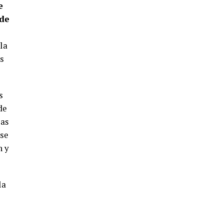
5º DÍA DE LAS FIESTAS COLOMBINAS
e
2026
 de
hace 4 días
·
Huelvatv
la
os
s
de
las
CUARTA CORRIDA DE LAS FIESTAS
 se
COLOMBINAS 2026
n y
hace 5 días
·
Huelvatv
la