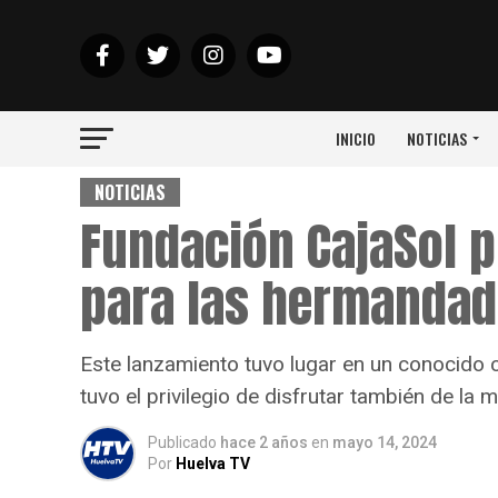
INICIO
NOTICIAS
NOTICIAS
Fundación CajaSol p
para las hermandad
Este lanzamiento tuvo lugar en un conocido c
tuvo el privilegio de disfrutar también de l
Publicado
hace 2 años
en
mayo 14, 2024
Por
Huelva TV