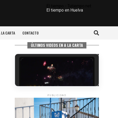
El tiempo - Tutiempo.net
El tiempo en Huelva
A LA CARTA
CONTACTO
ÚLTIMOS VIDEOS EN A LA CARTA
PUBLICIDAD
6º DÍA DE LAS FIESTAS COLOMBINAS
2026
hace 4 días
·
Huelvatv