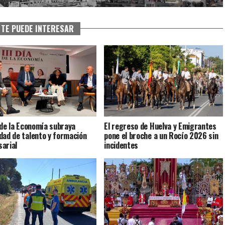
TE PUEDE INTERESAR
a de la Economía subraya
El regreso de Huelva y Emigrantes
dad de talento y formación
pone el broche a un Rocío 2026 sin
arial
incidentes