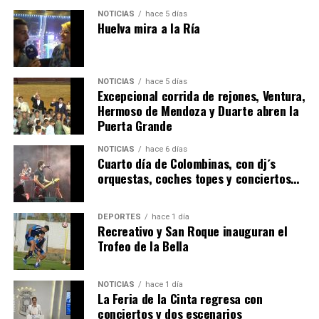
NOTICIAS
hace 5 días
Huelva mira a la Ría
NOTICIAS
hace 5 días
Excepcional corrida de rejones, Ventura,
Hermoso de Mendoza y Duarte abren la
Puerta Grande
4º DÍA DE LAS FIESTAS COLOMBINAS 2026
NOTICIAS
hace 6 días
hace 6 días
·
Huelvatv
Cuarto día de Colombinas, con dj´s
orquestas, coches topes y conciertos…
DEPORTES
hace 1 día
Recreativo y San Roque inauguran el
Trofeo de la Bella
NOTICIAS
hace 1 día
La Feria de la Cinta regresa con
SEXTA CORRIDA DE LAS FIESTAS COLOMBINAS
conciertos y dos escenarios