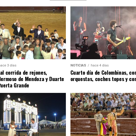
hace 3 días
NOTICIAS
hace 4 días
al corrida de rejones,
Cuarto día de Colombinas, con
Hermoso de Mendoza y Duarte
orquestas, coches topes y co
Puerta Grande