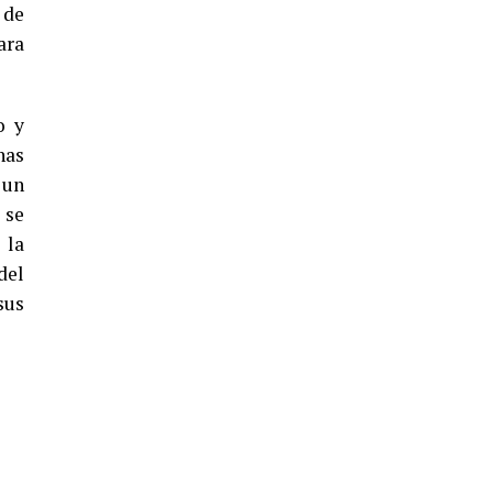
 de
ara
4º DÍA DE LAS FIESTAS COLOMBINAS
2026
o y
hace 4 días
·
Huelvatv
nas
 un
 se
 la
del
sus
SEXTA CORRIDA DE LAS FIESTAS
COLOMBINAS 2026
hace 2 días
·
Huelvatv