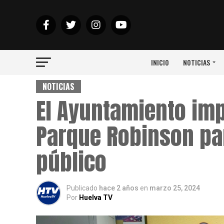
INICIO
NOTICIAS
NOTICIAS
El Ayuntamiento imp
Parque Robinson pa
público
Publicado
hace 2 años
en
marzo 25, 2024
Por
Huelva TV