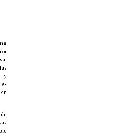
5º DÍA DE LAS FIESTAS COLOMBINAS
2026
hace 3 días
·
Huelvatv
rno
ión
va,
las
s y
CUARTA CORRIDA DE LAS FIESTAS
nes
COLOMBINAS 2026
 en
hace 4 días
·
Huelvatv
ado
vas
ndo