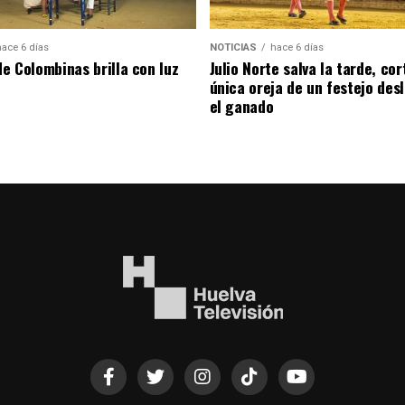
hace 6 días
NOTICIAS
hace 6 días
de Colombinas brilla con luz
Julio Norte salva la tarde, cor
única oreja de un festejo des
el ganado