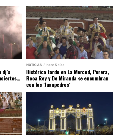
NOTICIAS
hace 5 días
 dj´s
Histórica tarde en La Merced, Perera,
nciertos…
Roca Rey y De Miranda se encumbran
con los `Juanpedros´