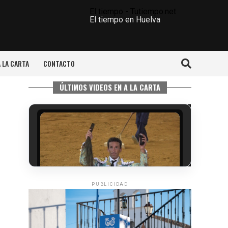
El tiempo - Tutiempo.net
El tiempo en Huelva
A LA CARTA
CONTACTO
ÚLTIMOS VIDEOS EN A LA CARTA
PUBLICIDAD
6º DÍA DE LAS FIESTAS COLOMBINAS
2026
hace 2 días
·
Huelvatv