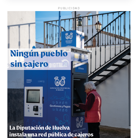
PUBLICIDAD
QUINTA CORRIDA DE LAS FIESTAS COLOMBINAS
2026
hace 6 días
·
Huelvatv
5º DÍA DE LAS FIESTAS COLOMBINAS 2026
hace 6 días
·
Huelvatv