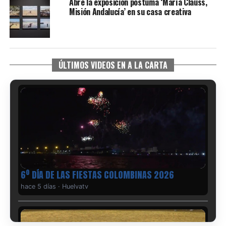
Abre la exposición póstuma ‘María Clauss,
Misión Andalucía’ en su casa creativa
ÚLTIMOS VIDEOS EN A LA CARTA
6º DÍA DE LAS FIESTAS COLOMBINAS 2026
hace 5 días
·
Huelvatv