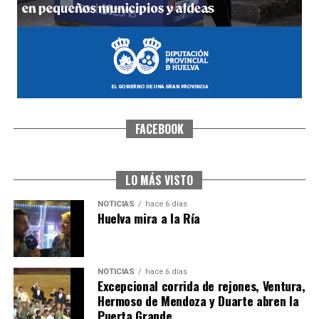
FACEBOOK
CUARTA CORRIDA DE LAS FIESTAS COLOMBINAS
2026
hace 7 días
·
Huelvatv
LO MÁS VISTO
NOTICIAS
hace 6 días
Huelva mira a la Ría
NOTICIAS
hace 6 días
Excepcional corrida de rejones, Ventura,
Hermoso de Mendoza y Duarte abren la
Puerta Grande