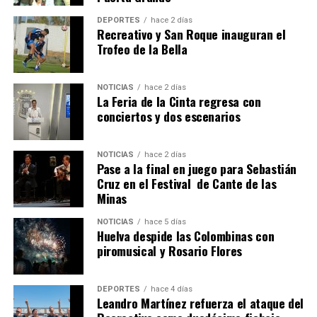
4º DÍA DE LAS FIESTAS COLOMBINAS 2026
DEPORTES
hace 2 días
hace 1 semana
·
Huelvatv
Recreativo y San Roque inauguran el
Trofeo de la Bella
NOTICIAS
hace 2 días
La Feria de la Cinta regresa con
conciertos y dos escenarios
NOTICIAS
hace 2 días
Pase a la final en juego para Sebastián
SEXTA CORRIDA DE LAS FIESTAS COLOMBINAS
Cruz en el Festival de Cante de las
Minas
2026
hace 5 días
·
Huelvatv
NOTICIAS
hace 5 días
Huelva despide las Colombinas con
piromusical y Rosario Flores
DEPORTES
hace 4 días
Leandro Martínez refuerza el ataque del