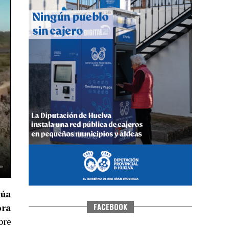
5º DÍA DE LAS FIESTAS COLOMBINAS
2026
hace 4 días
·
Huelvatv
núa
FACEBOOK
ora
bre