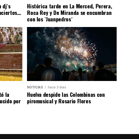
 dj´s
Histórica tarde en La Merced, Perera,
nciertos…
Roca Rey y De Miranda se encumbran
con los `Juanpedros´
NOTICIAS
hace 3 días
tó la
Huelva despide las Colombinas con
lucido por
piromusical y Rosario Flores