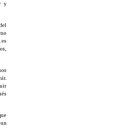
CUARTA CORRIDA DE LAS FIESTAS
r y
COLOMBINAS 2026
hace 4 días
·
Huelvatv
del
omo
 es
os,
sos
ir.
4º DÍA DE LAS FIESTAS COLOMBINAS
uir
2026
ués
hace 5 días
·
Huelvatv
que
 un