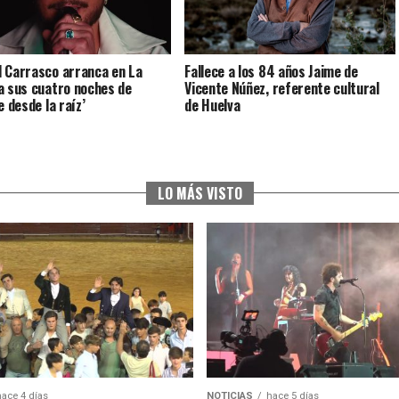
 Carrasco arranca en La
Fallece a los 84 años Jaime de
a sus cuatro noches de
Vicente Núñez, referente cultural
e desde la raíz’
de Huelva
LO MÁS VISTO
hace 4 días
NOTICIAS
hace 5 días