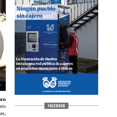
QUINTA CORRIDA DE LAS FIESTAS
COLOMBINAS 2026
hace 5 días
·
Huelvatv
man
FACEBOOK
nto
as,