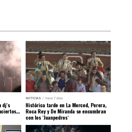
NOTICIAS
hace 7 días
 dj´s
Histórica tarde en La Merced, Perera,
nciertos…
Roca Rey y De Miranda se encumbran
con los `Juanpedros´