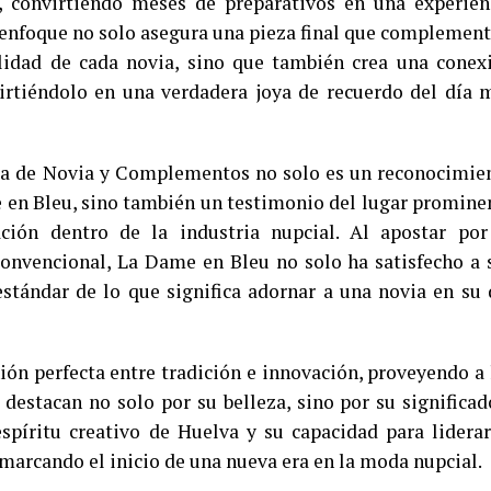
s, convirtiendo meses de preparativos en una experien
 enfoque no solo asegura una pieza final que complement
alidad de cada novia, sino que también crea una conex
irtiéndolo en una verdadera joya de recuerdo del día 
ría de Novia y Complementos no solo es un reconocimie
e en Bleu, sino también un testimonio del lugar promine
ión dentro de la industria nupcial. Al apostar por
 convencional, La Dame en Bleu no solo ha satisfecho a 
estándar de lo que significa adornar a una novia en su 
ón perfecta entre tradición e innovación, proveyendo a 
destacan no solo por su belleza, sino por su significad
 espíritu creativo de Huelva y su capacidad para liderar
marcando el inicio de una nueva era en la moda nupcial.