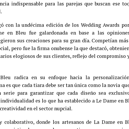
ncia indispensable para las parejas que buscan ese to
.
egó con la undécima edición de los Wedding Awards por
me en Bleu fue galardonada en base a las opinione
ligieron sus creaciones para su gran día. Competían más
cial, pero fue la firma onubense la que destacó, obtenie
rios elogiosos de sus clientes, reflejo del compromiso y
leu radica en su enfoque hacia la personalizació
rma es que cada tiara debe ser tan única como la novia que
n serie para garantizar que cada diseño sea exclusiv
 individualidad es lo que ha establecido a Le Dame en B
reatividad en el sector nupcial.
y colaborativo, donde los artesanos de La Dame en B