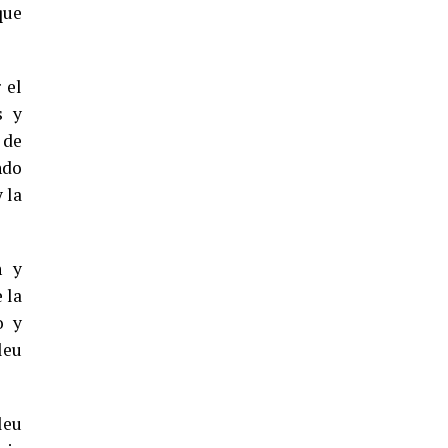
5º DÍA DE LAS FIESTAS COLOMBINAS
que
2026
hace 5 días
·
Huelvatv
 el
s y
 de
ndo
 la
n y
CUARTA CORRIDA DE LAS FIESTAS
 la
COLOMBINAS 2026
o y
hace 6 días
·
Huelvatv
leu
leu