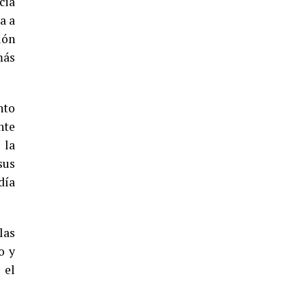
cia
a a
ión
más
4º DÍA DE LAS FIESTAS COLOMBINAS
2026
hace 6 días
·
Huelvatv
nto
nte
 la
sus
día
las
SEXTA CORRIDA DE LAS FIESTAS
o y
COLOMBINAS 2026
 el
hace 4 días
·
Huelvatv