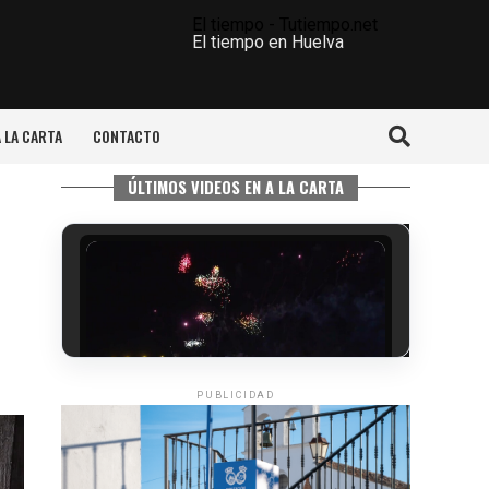
El tiempo - Tutiempo.net
El tiempo en Huelva
A LA CARTA
CONTACTO
ÚLTIMOS VIDEOS EN A LA CARTA
PUBLICIDAD
6º DÍA DE LAS FIESTAS COLOMBINAS
2026
hace 4 días
·
Huelvatv