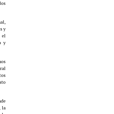
5º DÍA DE LAS FIESTAS COLOMBINAS
los
2026
hace 3 días
·
Huelvatv
al,
s y
 el
o y
nos
ral
CUARTA CORRIDA DE LAS FIESTAS
tos
COLOMBINAS 2026
ato
hace 4 días
·
Huelvatv
nde
 la