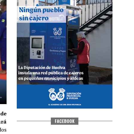
QUINTA CORRIDA DE LAS FIESTAS
COLOMBINAS 2026
hace 3 días
·
Huelvatv
 de
FACEBOOK
ará
dos