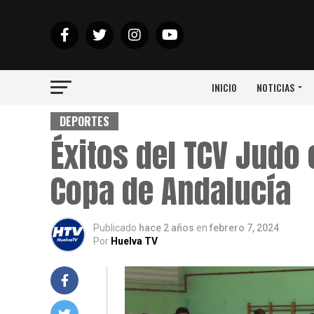
INICIO
NOTICIAS
DEPORTES
Éxitos del TCV Judo 
Copa de Andalucía
Publicado
hace 2 años
en
febrero 7, 2024
Por
Huelva TV