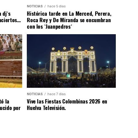
NOTICIAS
hace 5 días
 dj´s
Histórica tarde en La Merced, Perera,
nciertos…
Roca Rey y De Miranda se encumbran
con los `Juanpedros´
NOTICIAS
hace 7 días
tó la
Vive las Fiestas Colombinas 2026 en
lucido por
Huelva Televisión.