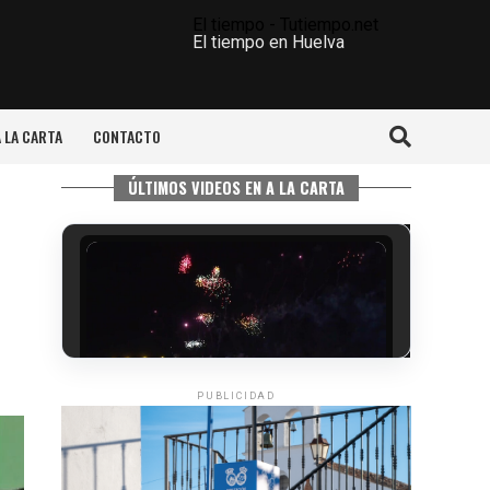
El tiempo - Tutiempo.net
El tiempo en Huelva
A LA CARTA
CONTACTO
ÚLTIMOS VIDEOS EN A LA CARTA
PUBLICIDAD
6º DÍA DE LAS FIESTAS COLOMBINAS
2026
hace 2 días
·
Huelvatv