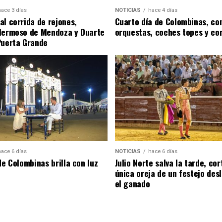
hace 3 días
NOTICIAS
hace 4 días
al corrida de rejones,
Cuarto día de Colombinas, con
Hermoso de Mendoza y Duarte
orquestas, coches topes y co
Puerta Grande
hace 6 días
NOTICIAS
hace 6 días
de Colombinas brilla con luz
Julio Norte salva la tarde, cor
única oreja de un festejo des
el ganado