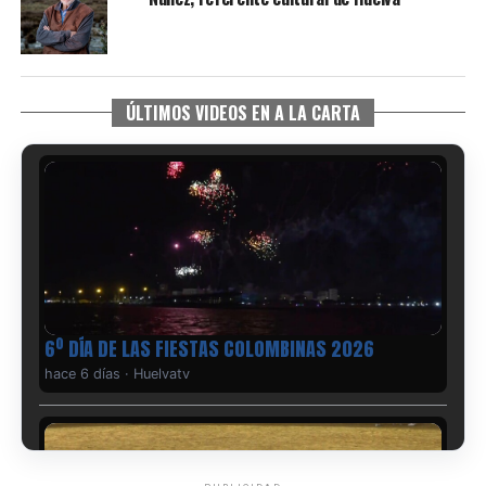
ÚLTIMOS VIDEOS EN A LA CARTA
6º DÍA DE LAS FIESTAS COLOMBINAS 2026
hace 6 días
·
Huelvatv