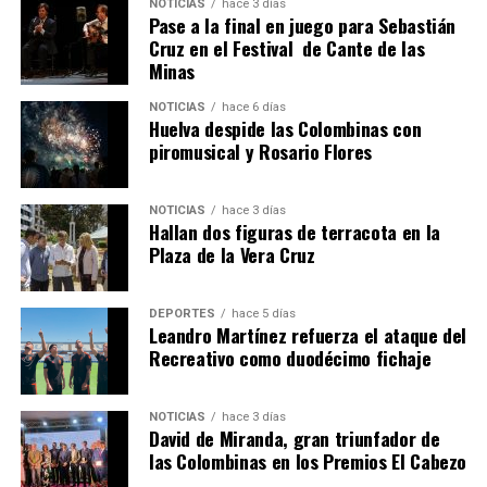
NOTICIAS
hace 3 días
hace 1 semana
·
Huelvatv
Pase a la final en juego para Sebastián
Cruz en el Festival de Cante de las
Minas
NOTICIAS
hace 6 días
Huelva despide las Colombinas con
piromusical y Rosario Flores
NOTICIAS
hace 3 días
Hallan dos figuras de terracota en la
SEXTA CORRIDA DE LAS FIESTAS COLOMBINAS
Plaza de la Vera Cruz
2026
hace 6 días
·
Huelvatv
DEPORTES
hace 5 días
Leandro Martínez refuerza el ataque del
Recreativo como duodécimo fichaje
NOTICIAS
hace 3 días
David de Miranda, gran triunfador de
las Colombinas en los Premios El Cabezo