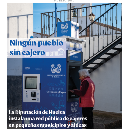
PUBLICIDAD
QUINTA CORRIDA DE LAS FIESTAS COLOMBINAS
2026
hace 7 días
·
Huelvatv
5º DÍA DE LAS FIESTAS COLOMBINAS 2026
hace 1 semana
·
Huelvatv