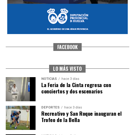
FACEBOOK
CUARTA CORRIDA DE LAS FIESTAS COLOMBINAS
2026
hace 1 semana
·
Huelvatv
LO MÁS VISTO
NOTICIAS
hace 3 días
La Feria de la Cinta regresa con
conciertos y dos escenarios
DEPORTES
hace 3 días
Recreativo y San Roque inauguran el
Trofeo de la Bella
4º DÍA DE LAS FIESTAS COLOMBINAS 2026