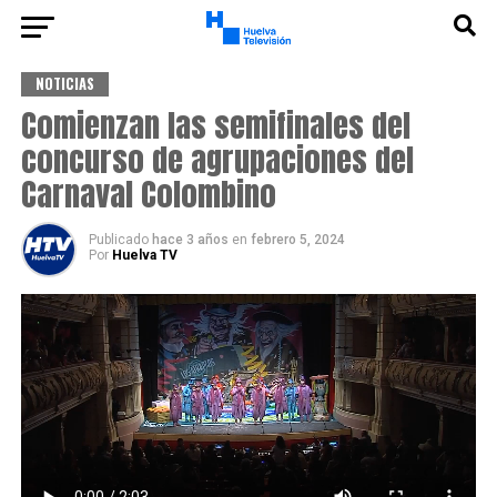
NOTICIAS
Comienzan las semifinales del
concurso de agrupaciones del
Carnaval Colombino
Publicado
hace 3 años
en
febrero 5, 2024
Por
Huelva TV