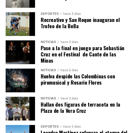
DEPORTES
hace 3 días
Recreativo y San Roque inauguran el
Trofeo de la Bella
NOTICIAS
hace 3 días
Pase a la final en juego para Sebastián
SEXTA CORRIDA DE LAS FIESTAS COLOMBINAS
Cruz en el Festival de Cante de las
Minas
2026
hace 6 días
·
Huelvatv
NOTICIAS
hace 6 días
Huelva despide las Colombinas con
piromusical y Rosario Flores
NOTICIAS
hace 3 días
Hallan dos figuras de terracota en la
Plaza de la Vera Cruz
DEPORTES
hace 5 días
Leandro Martínez refuerza el ataque del