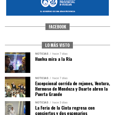
FACEBOOK
CUARTA CORRIDA DE LAS FIESTAS COLOMBINAS
2026
hace 1 semana
·
Huelvatv
LO MÁS VISTO
NOTICIAS
hace 7 días
Huelva mira a la Ría
NOTICIAS
hace 7 días
Excepcional corrida de rejones, Ventura,
Hermoso de Mendoza y Duarte abren la
Puerta Grande
4º DÍA DE LAS FIESTAS COLOMBINAS 2026
NOTICIAS
hace 3 días
hace 1 semana
·
Huelvatv
La Feria de la Cinta regresa con
conciertos y dos escenarios