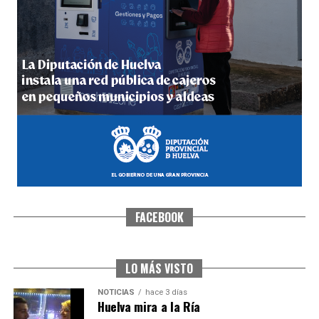
5º DÍA DE LAS FIESTAS COLOMBINAS 2026
hace 3 días
·
Huelvatv
FACEBOOK
CUARTA CORRIDA DE LAS FIESTAS COLOMBINAS
2026
hace 4 días
·
Huelvatv
LO MÁS VISTO
NOTICIAS
hace 3 días
Huelva mira a la Ría