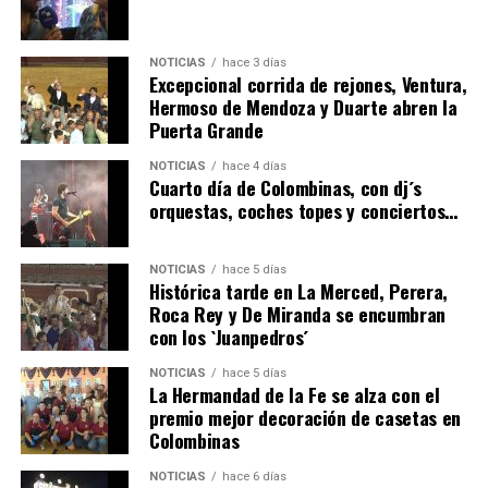
NOTICIAS
hace 3 días
Excepcional corrida de rejones, Ventura,
Hermoso de Mendoza y Duarte abren la
Puerta Grande
4º DÍA DE LAS FIESTAS COLOMBINAS 2026
NOTICIAS
hace 4 días
hace 4 días
·
Huelvatv
Cuarto día de Colombinas, con dj´s
orquestas, coches topes y conciertos…
NOTICIAS
hace 5 días
Histórica tarde en La Merced, Perera,
Roca Rey y De Miranda se encumbran
con los `Juanpedros´
NOTICIAS
hace 5 días
La Hermandad de la Fe se alza con el
SEXTA CORRIDA DE LAS FIESTAS COLOMBINAS
premio mejor decoración de casetas en
Colombinas
2026
hace 2 días
·
Huelvatv
NOTICIAS
hace 6 días