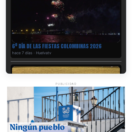
6º DÍA DE LAS FIESTAS COLOMBINAS 2026
hace 7 días
·
Huelvatv
PUBLICIDAD
QUINTA CORRIDA DE LAS FIESTAS COLOMBINAS
2026
hace 1 semana
·
Huelvatv