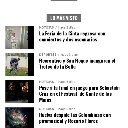
CUARTA CORRIDA DE LAS FIESTAS COLOMBINAS
2026
hace 1 semana
·
Huelvatv
LO MÁS VISTO
NOTICIAS
hace 3 días
La Feria de la Cinta regresa con
conciertos y dos escenarios
DEPORTES
hace 3 días
Recreativo y San Roque inauguran el
Trofeo de la Bella
4º DÍA DE LAS FIESTAS COLOMBINAS 2026
NOTICIAS
hace 3 días
hace 1 semana
·
Huelvatv
Pase a la final en juego para Sebastián
Cruz en el Festival de Cante de las
Minas
NOTICIAS
hace 6 días
Huelva despide las Colombinas con
piromusical y Rosario Flores