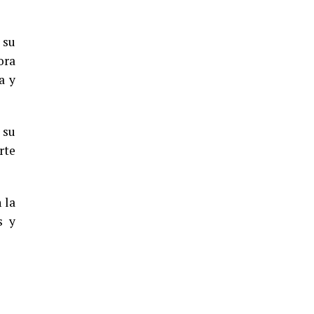
5º DÍA DE LAS FIESTAS COLOMBINAS
2026
 su
hace 4 días
·
Huelvatv
ora
a y
 su
rte
CUARTA CORRIDA DE LAS FIESTAS
 la
COLOMBINAS 2026
s y
hace 5 días
·
Huelvatv