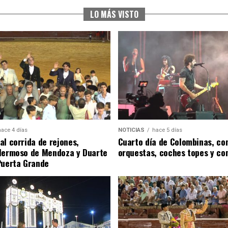
LO MÁS VISTO
hace 4 días
NOTICIAS
hace 5 días
al corrida de rejones,
Cuarto día de Colombinas, con
Hermoso de Mendoza y Duarte
orquestas, coches topes y co
Puerta Grande