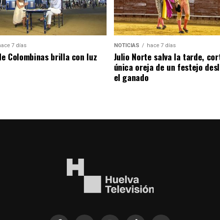
hace 7 días
NOTICIAS
hace 7 días
de Colombinas brilla con luz
Julio Norte salva la tarde, cor
única oreja de un festejo des
el ganado