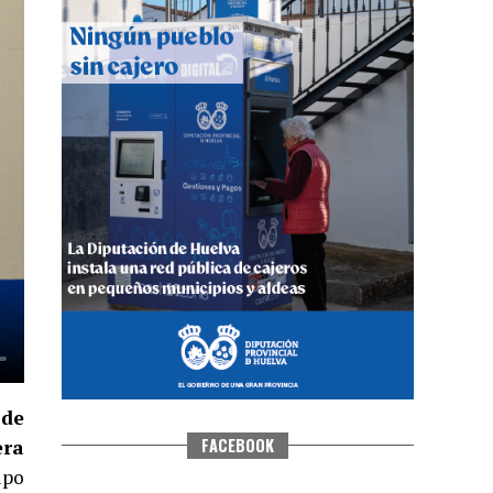
QUINTA CORRIDA DE LAS FIESTAS
COLOMBINAS 2026
hace 4 días
·
Huelvatv
 de
FACEBOOK
era
ipo