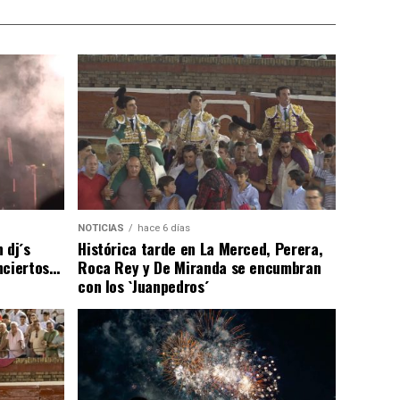
NOTICIAS
hace 6 días
 dj´s
Histórica tarde en La Merced, Perera,
nciertos…
Roca Rey y De Miranda se encumbran
con los `Juanpedros´