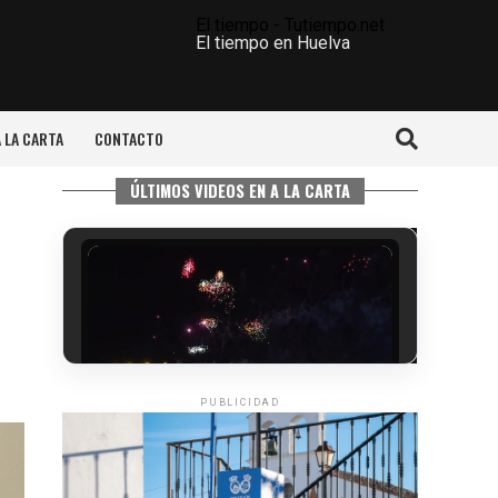
El tiempo - Tutiempo.net
El tiempo en Huelva
A LA CARTA
CONTACTO
ÚLTIMOS VIDEOS EN A LA CARTA
PUBLICIDAD
6º DÍA DE LAS FIESTAS COLOMBINAS
2026
hace 3 días
·
Huelvatv