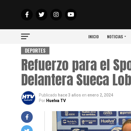
INICIO
NOTICIAS
DEPORTES
Refuerzo para el Spo
Delantera Sueca Lo
Publicado
hace 3 años
en
enero 2, 2024
Por
Huelva TV