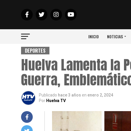
INICIO
NOTICIAS
DEPORTES
Huelva Lamenta la 
Guerra, Emblemático
Publicado
hace 3 años
en
enero 2, 2024
Por
Huelva TV