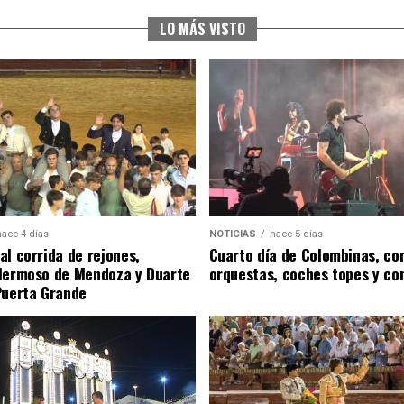
LO MÁS VISTO
hace 4 días
NOTICIAS
hace 5 días
al corrida de rejones,
Cuarto día de Colombinas, con
Hermoso de Mendoza y Duarte
orquestas, coches topes y co
Puerta Grande