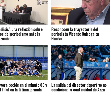
álisis’, una reflexión sobre
Reconocen la trayectoria del
tos del periodismo ante la
periodista Vicente Quiroga en
ización
Huelva
Évora decide en el minuto 88 y
La salida del director deportivo no
l filial en la última jornada
condiciona la continuidad de Arzu