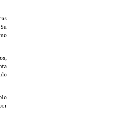
5º DÍA DE LAS FIESTAS COLOMBINAS
2026
cas
hace 4 días
·
Huelvatv
 Su
omo
os,
nta
ado
CUARTA CORRIDA DE LAS FIESTAS
COLOMBINAS 2026
olo
hace 5 días
·
Huelvatv
por