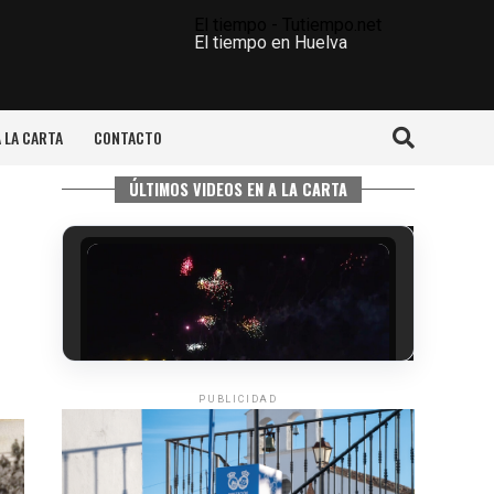
El tiempo - Tutiempo.net
El tiempo en Huelva
A LA CARTA
CONTACTO
ÚLTIMOS VIDEOS EN A LA CARTA
PUBLICIDAD
6º DÍA DE LAS FIESTAS COLOMBINAS
2026
hace 3 días
·
Huelvatv