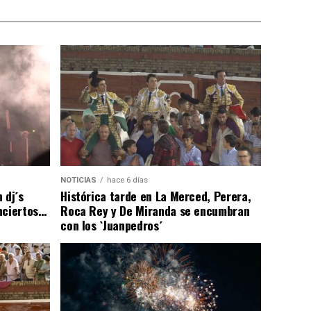
NOTICIAS
hace 6 días
 dj´s
Histórica tarde en La Merced, Perera,
nciertos…
Roca Rey y De Miranda se encumbran
con los `Juanpedros´