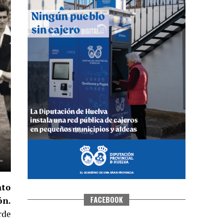
QUINTA CORRIDA DE LAS FIESTAS
COLOMBINAS 2026
hace 4 días
·
Huelvatv
nto
FACEBOOK
ón.
rde