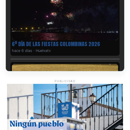
6º DÍA DE LAS FIESTAS COLOMBINAS 2026
hace 6 días
·
Huelvatv
PUBLICIDAD
QUINTA CORRIDA DE LAS FIESTAS COLOMBINAS
2026
hace 7 días
·
Huelvatv