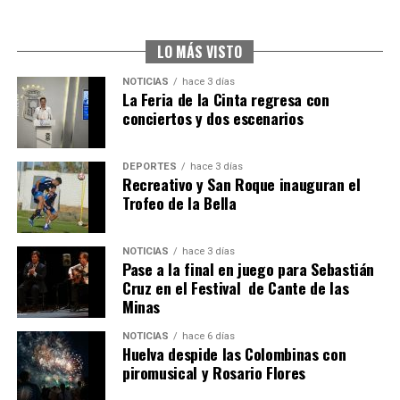
CUARTA CORRIDA DE LAS FIESTAS COLOMBINAS
2026
hace 1 semana
·
Huelvatv
LO MÁS VISTO
NOTICIAS
hace 3 días
La Feria de la Cinta regresa con
conciertos y dos escenarios
DEPORTES
hace 3 días
Recreativo y San Roque inauguran el
Trofeo de la Bella
4º DÍA DE LAS FIESTAS COLOMBINAS 2026
NOTICIAS
hace 3 días
hace 1 semana
·
Huelvatv
Pase a la final en juego para Sebastián
Cruz en el Festival de Cante de las
Minas
NOTICIAS
hace 6 días
Huelva despide las Colombinas con
piromusical y Rosario Flores