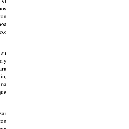
 el
mos
con
mos
4º DÍA DE LAS FIESTAS COLOMBINAS
2026
ro:
hace 5 días
·
Huelvatv
 su
d y
ara
án,
una
que
SEXTA CORRIDA DE LAS FIESTAS
COLOMBINAS 2026
zar
hace 3 días
·
Huelvatv
con
que