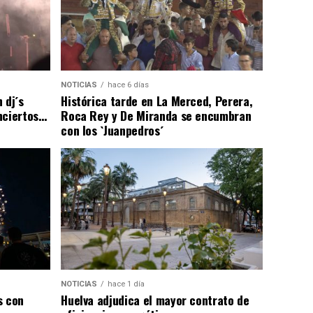
NOTICIAS
hace 6 días
 dj´s
Histórica tarde en La Merced, Perera,
nciertos…
Roca Rey y De Miranda se encumbran
con los `Juanpedros´
NOTICIAS
hace 1 día
s con
Huelva adjudica el mayor contrato de