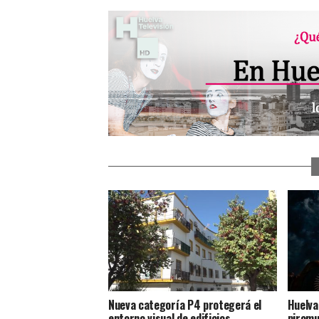
Nueva categoría P4 protegerá el
Huelva
entorno visual de edificios
piromu