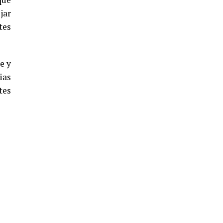
jar
tes
e y
ias
tes