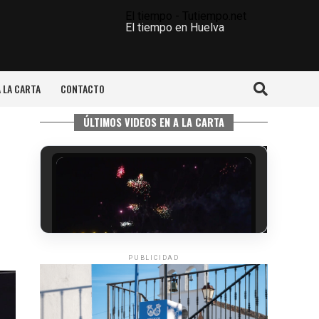
El tiempo - Tutiempo.net
El tiempo en Huelva
A LA CARTA
CONTACTO
ÚLTIMOS VIDEOS EN A LA CARTA
PUBLICIDAD
6º DÍA DE LAS FIESTAS COLOMBINAS
2026
hace 4 días
·
Huelvatv