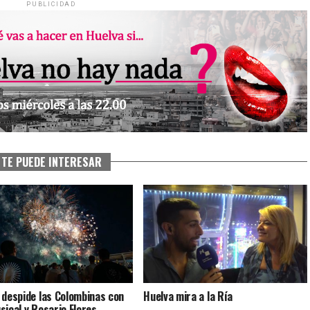
PUBLICIDAD
TE PUEDE INTERESAR
 despide las Colombinas con
Huelva mira a la Ría
sical y Rosario Flores