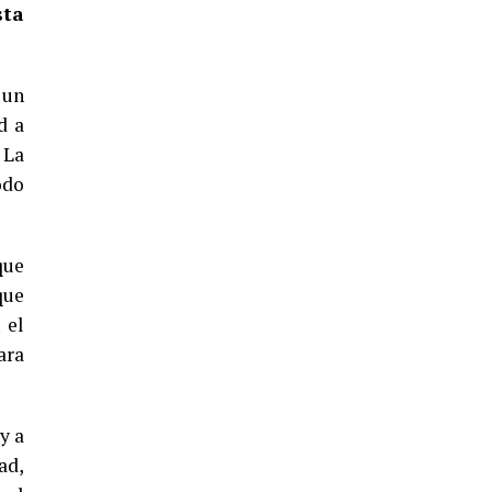
5º DÍA DE LAS FIESTAS COLOMBINAS
sta
2026
hace 4 días
·
Huelvatv
 un
d a
 La
odo
que
que
CUARTA CORRIDA DE LAS FIESTAS
 el
COLOMBINAS 2026
ara
hace 5 días
·
Huelvatv
y a
ad,