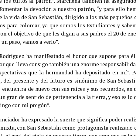
e los cultos al patrón”. Marchena también ha asegurado
omentar la devoción a nuestro patrón, “y para ello he
e la vida de San Sebastián, dirigido a los más pequeños 
os para colorear, ya que somos los Estudiantes y sabe
on el objetivo de que les digan a sus padres el 20 de ene
 un paso, vamos a verlo”.
 Rodríguez ha manifestado el honor que supone para él
or que lleva consigo también una enorme responsabilida
expectativas que la hermandad ha depositado en mí”. P
, del presente y del futuro es sinónimo de San Sebasti
se encuentra de nuevo con sus raíces y sus recuerdos, en 
n gran de sentido de pertenencia a la tierra, y eso es lo 
ingo con mi pregón”.
unciador ha expresado la suerte que significa poder reali
ca mixta, con San Sebastián como protagonista realizado 
l, el azul del cielo de nuestra tierra, que creo que es lo 