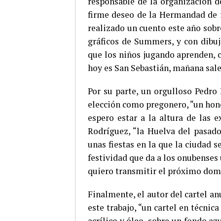
responsable de la organización d
firme deseo de la Hermandad de f
realizado un cuento este año sobr
gráficos de Summers, y con dibuj
que los niños jugando aprenden, c
hoy es San Sebastián, mañana sale
Por su parte, un orgulloso Pedro
elección como pregonero, “un hon
espero estar a la altura de las 
Rodríguez, “la Huelva del pasado
unas fiestas en la que la ciudad 
festividad que da a los onubenses u
quiero transmitir el próximo dom
Finalmente, el autor del cartel an
este trabajo, “un cartel en técni
acrílico y óleo, sobre un fondo azu