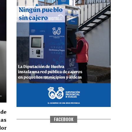
QUINTA CORRIDA DE LAS FIESTAS
COLOMBINAS 2026
hace 4 días
·
Huelvatv
 de
FACEBOOK
mas
dor