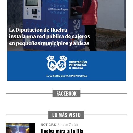
5º DÍA DE LAS FIESTAS COLOMBINAS 2026
hace 1 semana
·
Huelvatv
FACEBOOK
CUARTA CORRIDA DE LAS FIESTAS COLOMBINAS
2026
hace 1 semana
·
Huelvatv
LO MÁS VISTO
NOTICIAS
hace 7 días
Huelva mira a la Ría