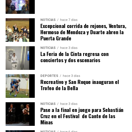
NOTICIAS
hace 7 días
Excepcional corrida de rejones, Ventura,
Hermoso de Mendoza y Duarte abren la
Puerta Grande
4º DÍA DE LAS FIESTAS COLOMBINAS 2026
NOTICIAS
hace 3 días
hace 1 semana
·
Huelvatv
La Feria de la Cinta regresa con
conciertos y dos escenarios
DEPORTES
hace 3 días
Recreativo y San Roque inauguran el
Trofeo de la Bella
NOTICIAS
hace 3 días
Pase a la final en juego para Sebastián
SEXTA CORRIDA DE LAS FIESTAS COLOMBINAS
Cruz en el Festival de Cante de las
Minas
2026
hace 6 días
·
Huelvatv
NOTICIAS
hace 6 días