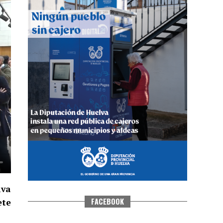
QUINTA CORRIDA DE LAS FIESTAS
COLOMBINAS 2026
hace 4 días
·
Huelvatv
iva
FACEBOOK
ete