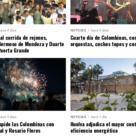
hace 4 días
NOTICIAS
hace 5 días
al corrida de rejones,
Cuarto día de Colombinas, con
Hermoso de Mendoza y Duarte
orquestas, coches topes y co
Puerta Grande
hace 3 días
NOTICIAS
hace 1 día
spide las Colombinas con
Huelva adjudica el mayor con
al y Rosario Flores
eficiencia energética