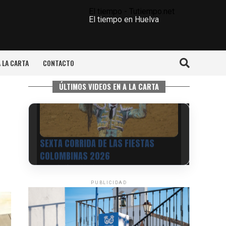
El tiempo - Tutiempo.net
El tiempo en Huelva
A LA CARTA
CONTACTO
ÚLTIMOS VIDEOS EN A LA CARTA
PUBLICIDAD
6º DÍA DE LAS FIESTAS COLOMBINAS
2026
hace 3 días
·
Huelvatv