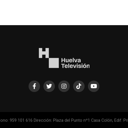
ono: 959 101 616 Dirección: Plaza del Punto nº1 Casa Colón, Edif. Pri