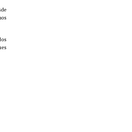
5º DÍA DE LAS FIESTAS COLOMBINAS
sde
2026
nos
hace 4 días
·
Huelvatv
los
ues
CUARTA CORRIDA DE LAS FIESTAS
COLOMBINAS 2026
hace 5 días
·
Huelvatv