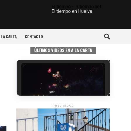
El tiempo - Tutiempo.net
El tiempo en Huelva
A LA CARTA
CONTACTO
ÚLTIMOS VIDEOS EN A LA CARTA
PUBLICIDAD
6º DÍA DE LAS FIESTAS COLOMBINAS
2026
hace 4 días
·
Huelvatv