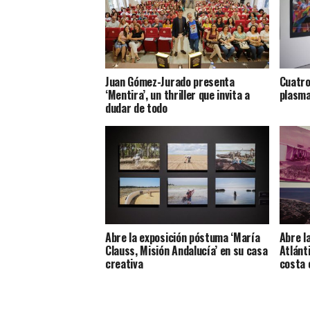
Juan Gómez-Jurado presenta
Cuatro
‘Mentira’, un thriller que invita a
plasma
dudar de todo
Abre la exposición póstuma ‘María
Abre l
Clauss, Misión Andalucía’ en su casa
Atlánti
creativa
costa 