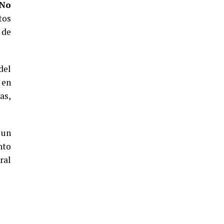
 No
5º DÍA DE LAS FIESTAS COLOMBINAS
2026
tos
 de
hace 5 días
·
Huelvatv
del
 en
as,
 un
CUARTA CORRIDA DE LAS FIESTAS
nto
COLOMBINAS 2026
ral
hace 6 días
·
Huelvatv