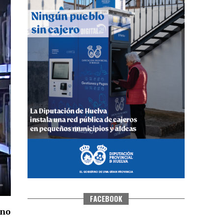
QUINTA CORRIDA DE LAS FIESTAS
COLOMBINAS 2026
hace 5 días
·
Huelvatv
FACEBOOK
uno