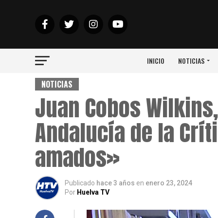
INICIO
NOTICIAS
NOTICIAS
Juan Cobos Wilkins, 
Andalucía de la Crí
amados»
Publicado
hace 3 años
en
enero 23, 2024
Por
Huelva TV