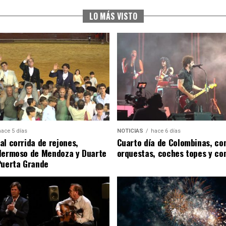
LO MÁS VISTO
hace 5 días
NOTICIAS
hace 6 días
al corrida de rejones,
Cuarto día de Colombinas, con
Hermoso de Mendoza y Duarte
orquestas, coches topes y co
Puerta Grande