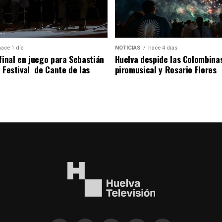
hace 1 día
NOTICIAS
hace 4 días
 final en juego para Sebastián
Huelva despide las Colombina
l Festival de Cante de las
piromusical y Rosario Flores