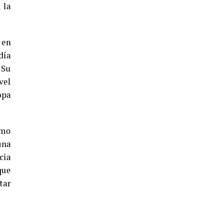
5º DÍA DE LAS FIESTAS COLOMBINAS
 la
2026
hace 6 días
·
Huelvatv
 en
día
 Su
vel
opa
smo
CUARTA CORRIDA DE LAS FIESTAS
una
COLOMBINAS 2026
cia
hace 7 días
·
Huelvatv
que
tar