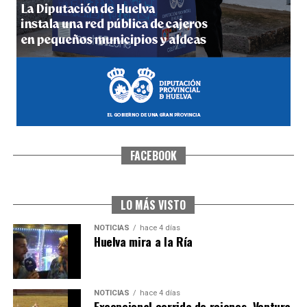
5º DÍA DE LAS FIESTAS COLOMBINAS 2026
hace 5 días
·
Huelvatv
FACEBOOK
CUARTA CORRIDA DE LAS FIESTAS COLOMBINAS
2026
hace 5 días
·
Huelvatv
LO MÁS VISTO
NOTICIAS
hace 4 días
Huelva mira a la Ría
NOTICIAS
hace 4 días
Excepcional corrida de rejones, Ventura,