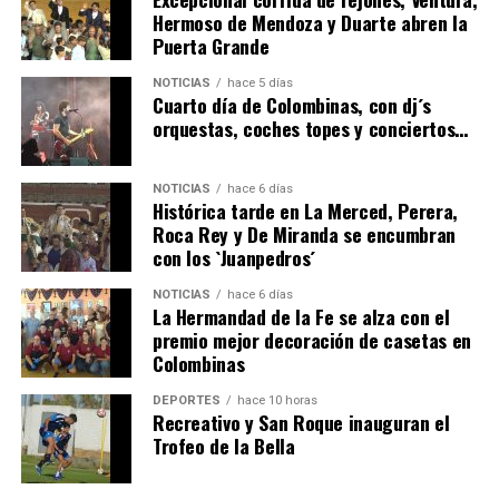
Hermoso de Mendoza y Duarte abren la
Puerta Grande
4º DÍA DE LAS FIESTAS COLOMBINAS 2026
NOTICIAS
hace 5 días
hace 6 días
·
Huelvatv
Cuarto día de Colombinas, con dj´s
orquestas, coches topes y conciertos…
NOTICIAS
hace 6 días
Histórica tarde en La Merced, Perera,
Roca Rey y De Miranda se encumbran
con los `Juanpedros´
NOTICIAS
hace 6 días
La Hermandad de la Fe se alza con el
SEXTA CORRIDA DE LAS FIESTAS COLOMBINAS
premio mejor decoración de casetas en
Colombinas
2026
hace 3 días
·
Huelvatv
DEPORTES
hace 10 horas
Recreativo y San Roque inauguran el
Trofeo de la Bella