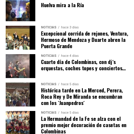
Huelva mira a la Ría
NOTICIAS
hace 3 días
Excepcional corrida de rejones, Ventura,
Hermoso de Mendoza y Duarte abren la
Puerta Grande
4º DÍA DE LAS FIESTAS COLOMBINAS 2026
NOTICIAS
hace 4 días
hace 4 días
·
Huelvatv
Cuarto día de Colombinas, con dj´s
orquestas, coches topes y conciertos…
NOTICIAS
hace 5 días
Histórica tarde en La Merced, Perera,
Roca Rey y De Miranda se encumbran
con los `Juanpedros´
NOTICIAS
hace 5 días
La Hermandad de la Fe se alza con el
SEXTA CORRIDA DE LAS FIESTAS COLOMBINAS
premio mejor decoración de casetas en
Colombinas
2026