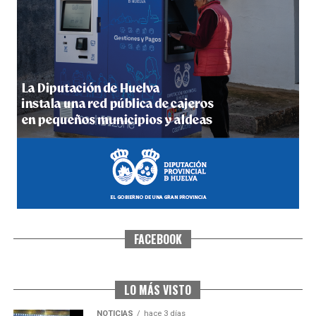
5º DÍA DE LAS FIESTAS COLOMBINAS 2026
hace 3 días
·
Huelvatv
FACEBOOK
CUARTA CORRIDA DE LAS FIESTAS COLOMBINAS
2026
hace 4 días
·
Huelvatv
LO MÁS VISTO
NOTICIAS
hace 3 días