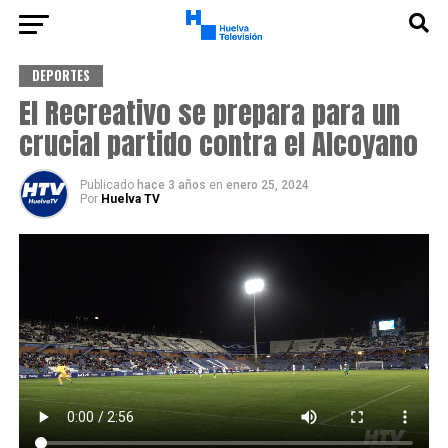
DEPORTES
El Recreativo se prepara para un
crucial partido contra el Alcoyano
Publicado
hace 3 años
en
enero 25, 2024
Por
Huelva TV