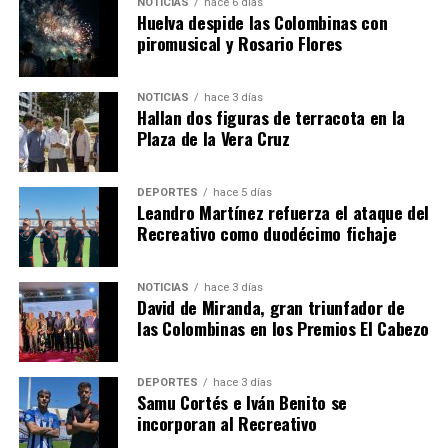
NOTICIAS
hace 6 días
Huelva despide las Colombinas con
piromusical y Rosario Flores
NOTICIAS
hace 3 días
Hallan dos figuras de terracota en la
SEXTA CORRIDA DE LAS FIESTAS COLOMBINAS
Plaza de la Vera Cruz
2026
hace 6 días
·
Huelvatv
DEPORTES
hace 5 días
Leandro Martínez refuerza el ataque del
Recreativo como duodécimo fichaje
NOTICIAS
hace 3 días
David de Miranda, gran triunfador de
las Colombinas en los Premios El Cabezo
DEPORTES
hace 3 días
Samu Cortés e Iván Benito se
incorporan al Recreativo