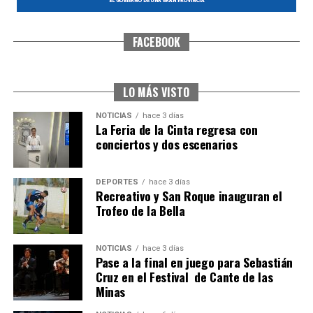
FACEBOOK
CUARTA CORRIDA DE LAS FIESTAS COLOMBINAS
2026
hace 1 semana
·
Huelvatv
LO MÁS VISTO
NOTICIAS
hace 3 días
La Feria de la Cinta regresa con
conciertos y dos escenarios
DEPORTES
hace 3 días
Recreativo y San Roque inauguran el
Trofeo de la Bella
4º DÍA DE LAS FIESTAS COLOMBINAS 2026
NOTICIAS
hace 3 días
hace 1 semana
·
Huelvatv
Pase a la final en juego para Sebastián
Cruz en el Festival de Cante de las
Minas