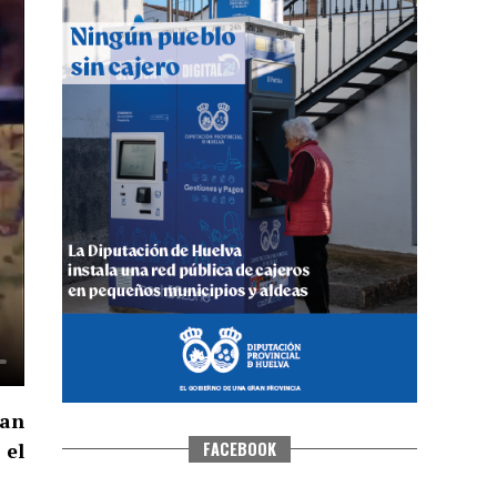
5º DÍA DE LAS FIESTAS COLOMBINAS
2026
hace 4 días
·
Huelvatv
ian
FACEBOOK
 el