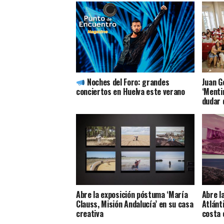
Noches del Foro: grandes
Juan G
conciertos en Huelva este verano
‘Mentir
dudar 
Abre la exposición póstuma ‘María
Abre l
Clauss, Misión Andalucía’ en su casa
Atlánti
creativa
costa 