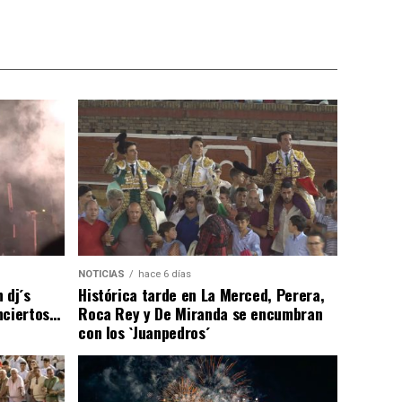
NOTICIAS
hace 6 días
 dj´s
Histórica tarde en La Merced, Perera,
nciertos…
Roca Rey y De Miranda se encumbran
con los `Juanpedros´