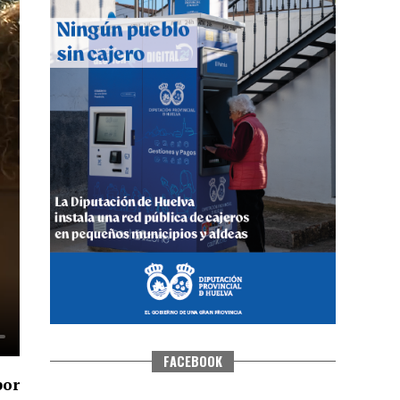
QUINTA CORRIDA DE LAS FIESTAS
COLOMBINAS 2026
hace 5 días
·
Huelvatv
FACEBOOK
por