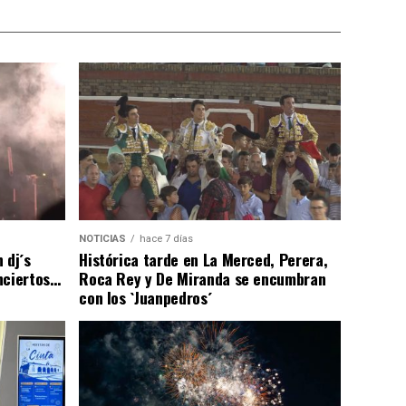
NOTICIAS
hace 7 días
 dj´s
Histórica tarde en La Merced, Perera,
nciertos…
Roca Rey y De Miranda se encumbran
con los `Juanpedros´