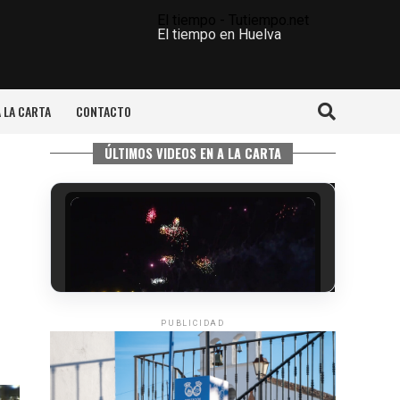
El tiempo - Tutiempo.net
El tiempo en Huelva
A LA CARTA
CONTACTO
ÚLTIMOS VIDEOS EN A LA CARTA
PUBLICIDAD
6º DÍA DE LAS FIESTAS COLOMBINAS
2026
hace 4 días
·
Huelvatv