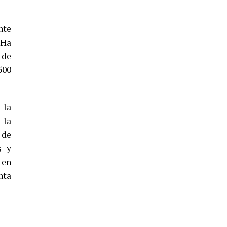
5º DÍA DE LAS FIESTAS COLOMBINAS
2026
nte
hace 5 días
·
Huelvatv
 Ha
 de
500
 la
 la
 de
CUARTA CORRIDA DE LAS FIESTAS
s y
COLOMBINAS 2026
 en
hace 6 días
·
Huelvatv
nta