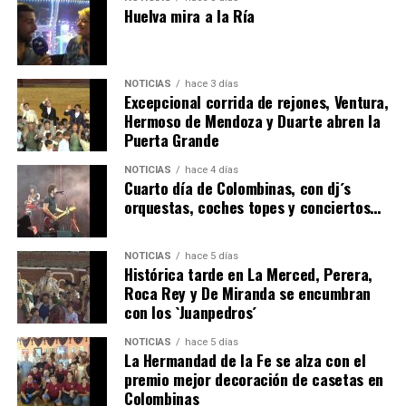
Huelva mira a la Ría
NOTICIAS
hace 3 días
Excepcional corrida de rejones, Ventura,
Hermoso de Mendoza y Duarte abren la
Puerta Grande
4º DÍA DE LAS FIESTAS COLOMBINAS 2026
NOTICIAS
hace 4 días
hace 4 días
·
Huelvatv
Cuarto día de Colombinas, con dj´s
orquestas, coches topes y conciertos…
NOTICIAS
hace 5 días
Histórica tarde en La Merced, Perera,
Roca Rey y De Miranda se encumbran
con los `Juanpedros´
NOTICIAS
hace 5 días
La Hermandad de la Fe se alza con el
SEXTA CORRIDA DE LAS FIESTAS COLOMBINAS
premio mejor decoración de casetas en
Colombinas
2026