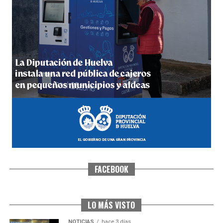
5º DÍA DE LAS FIESTAS COLOMBINAS 2026
hace 3 días
·
Huelvatv
FACEBOOK
CUARTA CORRIDA DE LAS FIESTAS COLOMBINAS
2026
hace 4 días
·
Huelvatv
LO MÁS VISTO
NOTICIAS
hace 3 días