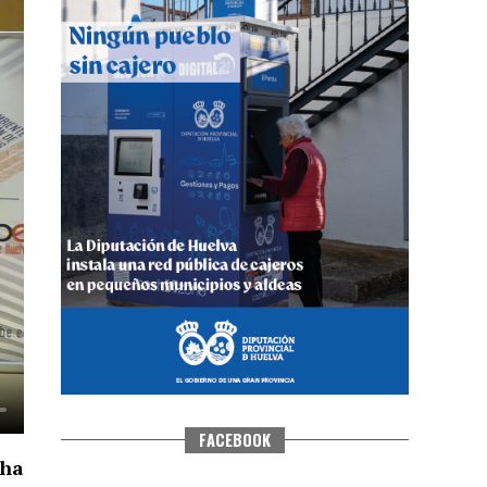
QUINTA CORRIDA DE LAS FIESTAS
COLOMBINAS 2026
hace 5 días
·
Huelvatv
FACEBOOK
 ha