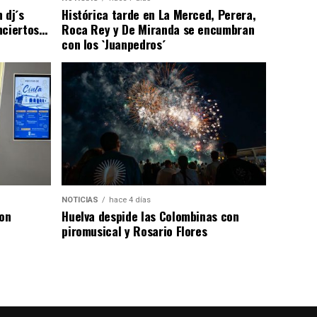
 dj´s
Histórica tarde en La Merced, Perera,
nciertos…
Roca Rey y De Miranda se encumbran
con los `Juanpedros´
NOTICIAS
hace 4 días
con
Huelva despide las Colombinas con
piromusical y Rosario Flores