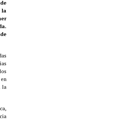
 de
5º DÍA DE LAS FIESTAS COLOMBINAS
2026
 la
mer
hace 5 días
·
Huelvatv
da.
 de
das
ias
los
CUARTA CORRIDA DE LAS FIESTAS
 en
COLOMBINAS 2026
 la
hace 6 días
·
Huelvatv
ca,
cia