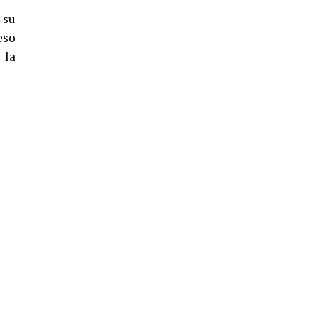
 su
eso
 la
4º DÍA DE LAS FIESTAS COLOMBINAS
2026
hace 6 días
·
Huelvatv
SEXTA CORRIDA DE LAS FIESTAS
COLOMBINAS 2026
hace 4 días
·
Huelvatv