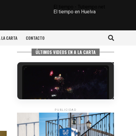
El tiempo - Tutiempo.net
El tiempo en Huelva
A LA CARTA
CONTACTO
ÚLTIMOS VIDEOS EN A LA CARTA
PUBLICIDAD
6º DÍA DE LAS FIESTAS COLOMBINAS
2026
hace 4 días
·
Huelvatv