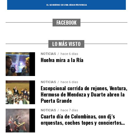
FACEBOOK
CUARTA CORRIDA DE LAS FIESTAS COLOMBINAS
2026
hace 7 días
·
Huelvatv
LO MÁS VISTO
NOTICIAS
hace 6 días
Huelva mira a la Ría
NOTICIAS
hace 6 días
Excepcional corrida de rejones, Ventura,
Hermoso de Mendoza y Duarte abren la
Puerta Grande
4º DÍA DE LAS FIESTAS COLOMBINAS 2026
NOTICIAS
hace 7 días
hace 7 días
·
Huelvatv
Cuarto día de Colombinas, con dj´s
orquestas, coches topes y conciertos…