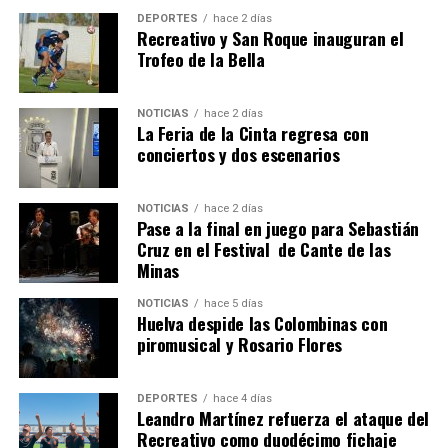
DEPORTES
hace 2 días
Recreativo y San Roque inauguran el
Trofeo de la Bella
NOTICIAS
hace 2 días
La Feria de la Cinta regresa con
SEXTA CORRIDA DE LAS FIESTAS COLOMBINAS
conciertos y dos escenarios
2026
hace 5 días
·
Huelvatv
NOTICIAS
hace 2 días
Pase a la final en juego para Sebastián
Cruz en el Festival de Cante de las
Minas
NOTICIAS
hace 5 días
Huelva despide las Colombinas con
piromusical y Rosario Flores
DEPORTES
hace 4 días
Leandro Martínez refuerza el ataque del
Recreativo como duodécimo fichaje