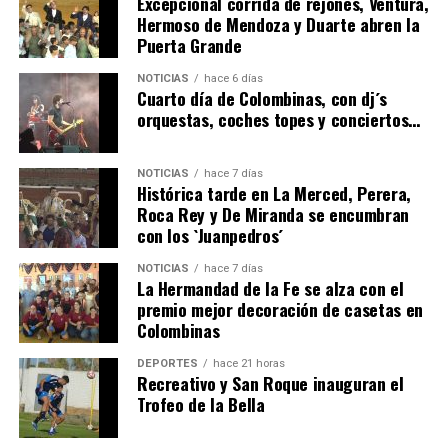
Excepcional corrida de rejones, Ventura,
Hermoso de Mendoza y Duarte abren la
Puerta Grande
4º DÍA DE LAS FIESTAS COLOMBINAS 2026
NOTICIAS
hace 6 días
hace 6 días
·
Huelvatv
Cuarto día de Colombinas, con dj´s
orquestas, coches topes y conciertos…
NOTICIAS
hace 7 días
Histórica tarde en La Merced, Perera,
Roca Rey y De Miranda se encumbran
con los `Juanpedros´
NOTICIAS
hace 7 días
La Hermandad de la Fe se alza con el
SEXTA CORRIDA DE LAS FIESTAS COLOMBINAS
premio mejor decoración de casetas en
Colombinas
2026
hace 4 días
·
Huelvatv
DEPORTES
hace 21 horas
Recreativo y San Roque inauguran el
Trofeo de la Bella