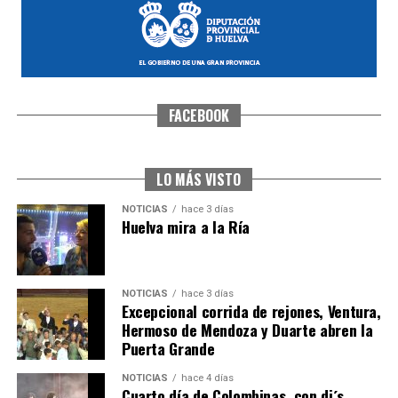
FACEBOOK
CUARTA CORRIDA DE LAS FIESTAS COLOMBINAS
2026
hace 4 días
·
Huelvatv
LO MÁS VISTO
NOTICIAS
hace 3 días
Huelva mira a la Ría
NOTICIAS
hace 3 días
Excepcional corrida de rejones, Ventura,
Hermoso de Mendoza y Duarte abren la
Puerta Grande
4º DÍA DE LAS FIESTAS COLOMBINAS 2026
NOTICIAS
hace 4 días
hace 4 días
·
Huelvatv
Cuarto día de Colombinas, con dj´s