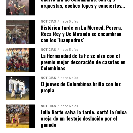
orquestas, coches topes y conciertos…
NOTICIAS
hace 5 días
Histórica tarde en La Merced, Perera,
Roca Rey y De Miranda se encumbran
con los `Juanpedros´
NOTICIAS
hace 5 días
La Hermandad de la Fe se alza con el
SEXTA CORRIDA DE LAS FIESTAS COLOMBINAS
premio mejor decoración de casetas en
Colombinas
2026
hace 2 días
·
Huelvatv
NOTICIAS
hace 6 días
El jueves de Colombinas brilla con luz
propia
NOTICIAS
hace 6 días
Julio Norte salva la tarde, cortó la única
oreja de un festejo deslucido por el
ganado