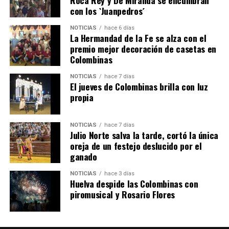
con los `Juanpedros´
NOTICIAS
hace 6 días
La Hermandad de la Fe se alza con el
SEXTA CORRIDA DE LAS FIESTAS COLOMBINAS
premio mejor decoración de casetas en
Colombinas
2026
hace 3 días
·
Huelvatv
NOTICIAS
hace 7 días
El jueves de Colombinas brilla con luz
propia
NOTICIAS
hace 7 días
Julio Norte salva la tarde, cortó la única
oreja de un festejo deslucido por el
ganado
NOTICIAS
hace 3 días
Huelva despide las Colombinas con
piromusical y Rosario Flores