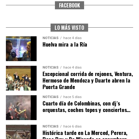
FACEBOOK
CUARTA CORRIDA DE LAS FIESTAS COLOMBINAS
2026
hace 5 días
·
Huelvatv
LO MÁS VISTO
NOTICIAS
hace 4 días
Huelva mira a la Ría
NOTICIAS
hace 4 días
Excepcional corrida de rejones, Ventura,
Hermoso de Mendoza y Duarte abren la
Puerta Grande
4º DÍA DE LAS FIESTAS COLOMBINAS 2026
NOTICIAS
hace 5 días
hace 5 días
·
Huelvatv
Cuarto día de Colombinas, con dj´s
orquestas, coches topes y conciertos…
NOTICIAS
hace 6 días
Histórica tarde en La Merced, Perera,
Roca Rey y De Miranda se encumbran