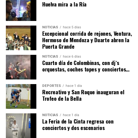
Huelva mira a la Ría
NOTICIAS
hace 5 días
Excepcional corrida de rejones, Ventura,
Hermoso de Mendoza y Duarte abren la
Puerta Grande
6º DÍA DE LAS FIESTAS COLOMBINAS 2026
NOTICIAS
hace 6 días
hace 5 días
·
Huelvatv
Cuarto día de Colombinas, con dj´s
orquestas, coches topes y conciertos…
DEPORTES
hace 1 día
Recreativo y San Roque inauguran el
Trofeo de la Bella
NOTICIAS
hace 1 día
La Feria de la Cinta regresa con
QUINTA CORRIDA DE LAS FIESTAS COLOMBINAS
conciertos y dos escenarios
2026