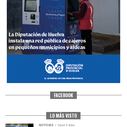
4º DÍA DE LAS FIESTAS COLOMBINAS 2026
hace 7 días
·
Huelvatv
FACEBOOK
SEXTA CORRIDA DE LAS FIESTAS COLOMBINAS
2026
hace 4 días
·
Huelvatv
LO MÁS VISTO
NOTICIAS
hace 5 días