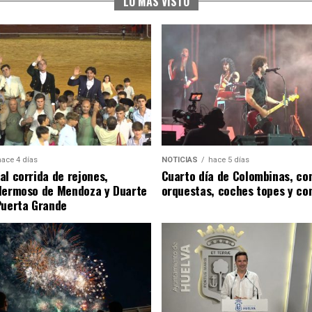
LO MÁS VISTO
hace 4 días
NOTICIAS
hace 5 días
al corrida de rejones,
Cuarto día de Colombinas, con
Hermoso de Mendoza y Duarte
orquestas, coches topes y co
Puerta Grande