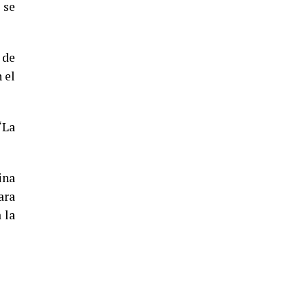
 se
5º DÍA DE LAS FIESTAS COLOMBINAS
2026
hace 4 días
·
Huelvatv
 de
 el
‘La
ina
CUARTA CORRIDA DE LAS FIESTAS
ara
COLOMBINAS 2026
 la
hace 5 días
·
Huelvatv