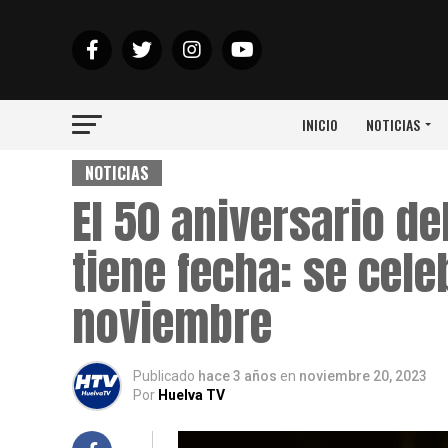
INICIO
NOTICIAS
NOTICIAS
El 50 aniversario d
tiene fecha: se cele
noviembre
Publicado
hace 3 años
en
noviembre 20, 2023
Por
Huelva TV