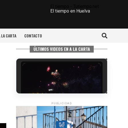
El tiempo - Tutiempo.net
El tiempo en Huelva
A LA CARTA
CONTACTO
ÚLTIMOS VIDEOS EN A LA CARTA
PUBLICIDAD
6º DÍA DE LAS FIESTAS COLOMBINAS
2026
hace 3 días
·
Huelvatv