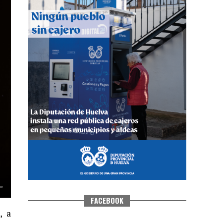
QUINTA CORRIDA DE LAS FIESTAS
COLOMBINAS 2026
hace 4 días
·
Huelvatv
FACEBOOK
, a