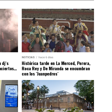
NOTICIAS
hace 6 días
 dj´s
Histórica tarde en La Merced, Perera,
nciertos…
Roca Rey y De Miranda se encumbran
con los `Juanpedros´