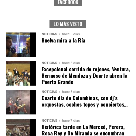
FACEBOOK
CUARTA CORRIDA DE LAS FIESTAS COLOMBINAS
2026
hace 5 días
·
Huelvatv
LO MÁS VISTO
NOTICIAS
hace 5 días
Huelva mira a la Ría
NOTICIAS
hace 5 días
Excepcional corrida de rejones, Ventura,
Hermoso de Mendoza y Duarte abren la
Puerta Grande
4º DÍA DE LAS FIESTAS COLOMBINAS 2026
NOTICIAS
hace 6 días
hace 6 días
·
Huelvatv
Cuarto día de Colombinas, con dj´s
orquestas, coches topes y conciertos…
NOTICIAS
hace 7 días
Histórica tarde en La Merced, Perera,
Roca Rey y De Miranda se encumbran