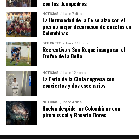
con los `Juanpedros´
NOTICIAS
hace 7 días
La Hermandad de la Fe se alza con el
SEXTA CORRIDA DE LAS FIESTAS COLOMBINAS
premio mejor decoración de casetas en
Colombinas
2026
hace 4 días
·
Huelvatv
DEPORTES
hace 11 horas
Recreativo y San Roque inauguran el
Trofeo de la Bella
NOTICIAS
hace 12 horas
La Feria de la Cinta regresa con
conciertos y dos escenarios
NOTICIAS
hace 4 días
Huelva despide las Colombinas con
piromusical y Rosario Flores