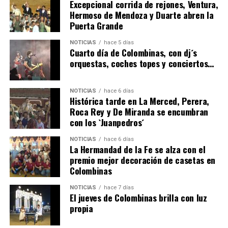
Excepcional corrida de rejones, Ventura,
Hermoso de Mendoza y Duarte abren la
Puerta Grande
4º DÍA DE LAS FIESTAS COLOMBINAS 2026
NOTICIAS
hace 5 días
hace 5 días
·
Huelvatv
Cuarto día de Colombinas, con dj´s
orquestas, coches topes y conciertos…
NOTICIAS
hace 6 días
Histórica tarde en La Merced, Perera,
Roca Rey y De Miranda se encumbran
con los `Juanpedros´
NOTICIAS
hace 6 días
La Hermandad de la Fe se alza con el
SEXTA CORRIDA DE LAS FIESTAS COLOMBINAS
premio mejor decoración de casetas en
Colombinas
2026
hace 3 días
·
Huelvatv
NOTICIAS
hace 7 días
El jueves de Colombinas brilla con luz
propia