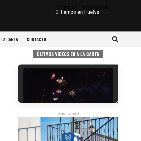
El tiempo - Tutiempo.net
El tiempo en Huelva
A LA CARTA
CONTACTO
ÚLTIMOS VIDEOS EN A LA CARTA
PUBLICIDAD
6º DÍA DE LAS FIESTAS COLOMBINAS
2026
hace 3 días
·
Huelvatv