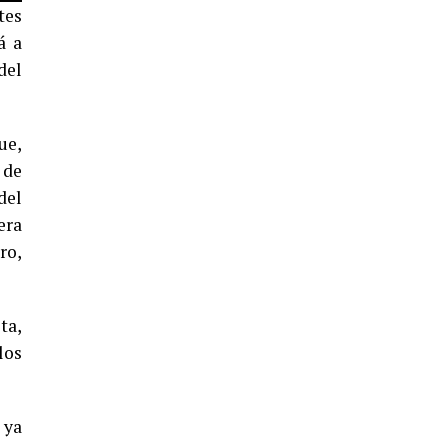
5º DÍA DE LAS FIESTAS COLOMBINAS
tes
2026
á a
hace 4 días
·
Huelvatv
del
ue,
 de
del
era
ro,
CUARTA CORRIDA DE LAS FIESTAS
COLOMBINAS 2026
ta,
hace 5 días
·
Huelvatv
los
 ya