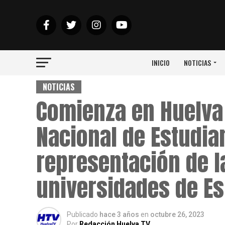
INICIO
NOTICIAS
NOTICIAS
Comienza en Huelva
Nacional de Estudia
representación de l
universidades de E
Publicado
hace 3 años
en
octubre 26, 2023
Por
Redacción Huelva TV