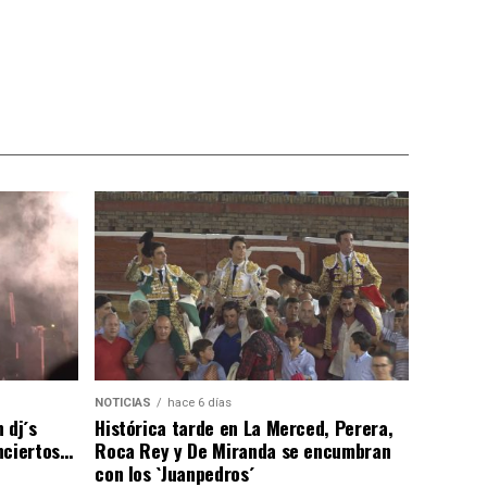
NOTICIAS
hace 6 días
 dj´s
Histórica tarde en La Merced, Perera,
nciertos…
Roca Rey y De Miranda se encumbran
con los `Juanpedros´