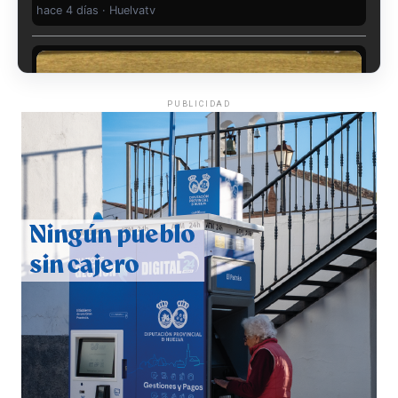
hace 4 días
·
Huelvatv
PUBLICIDAD
QUINTA CORRIDA DE LAS FIESTAS COLOMBINAS
2026
hace 5 días
·
Huelvatv