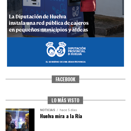
5º DÍA DE LAS FIESTAS COLOMBINAS 2026
hace 5 días
·
Huelvatv
FACEBOOK
CUARTA CORRIDA DE LAS FIESTAS COLOMBINAS
2026
hace 6 días
·
Huelvatv
LO MÁS VISTO
NOTICIAS
hace 5 días
Huelva mira a la Ría