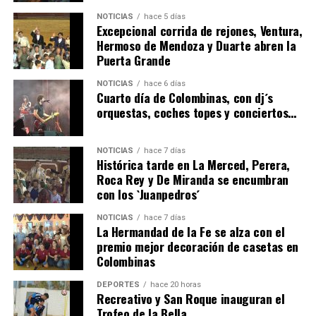
NOTICIAS
hace 5 días
Excepcional corrida de rejones, Ventura,
Hermoso de Mendoza y Duarte abren la
Puerta Grande
4º DÍA DE LAS FIESTAS COLOMBINAS 2026
NOTICIAS
hace 6 días
hace 6 días
·
Huelvatv
Cuarto día de Colombinas, con dj´s
orquestas, coches topes y conciertos…
NOTICIAS
hace 7 días
Histórica tarde en La Merced, Perera,
Roca Rey y De Miranda se encumbran
con los `Juanpedros´
NOTICIAS
hace 7 días
La Hermandad de la Fe se alza con el
SEXTA CORRIDA DE LAS FIESTAS COLOMBINAS
premio mejor decoración de casetas en
Colombinas
2026
hace 4 días
·
Huelvatv
DEPORTES
hace 20 horas
Recreativo y San Roque inauguran el
Trofeo de la Bella