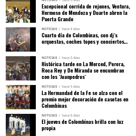
NOTICIAS
hace 3 días
Excepcional corrida de rejones, Ventura,
Hermoso de Mendoza y Duarte abren la
Puerta Grande
4º DÍA DE LAS FIESTAS COLOMBINAS 2026
NOTICIAS
hace 4 días
hace 4 días
·
Huelvatv
Cuarto día de Colombinas, con dj´s
orquestas, coches topes y conciertos…
NOTICIAS
hace 5 días
Histórica tarde en La Merced, Perera,
Roca Rey y De Miranda se encumbran
con los `Juanpedros´
NOTICIAS
hace 5 días
La Hermandad de la Fe se alza con el
SEXTA CORRIDA DE LAS FIESTAS COLOMBINAS
premio mejor decoración de casetas en
Colombinas
2026
hace 2 días
·
Huelvatv
NOTICIAS
hace 6 días
El jueves de Colombinas brilla con luz
propia