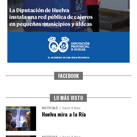
5º DÍA DE LAS FIESTAS COLOMBINAS 2026
hace 3 días
·
Huelvatv
FACEBOOK
CUARTA CORRIDA DE LAS FIESTAS COLOMBINAS
2026
hace 4 días
·
Huelvatv
LO MÁS VISTO
NOTICIAS
hace 3 días
Huelva mira a la Ría