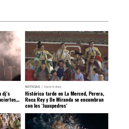
NOTICIAS
hace 6 días
 dj´s
Histórica tarde en La Merced, Perera,
nciertos…
Roca Rey y De Miranda se encumbran
con los `Juanpedros´