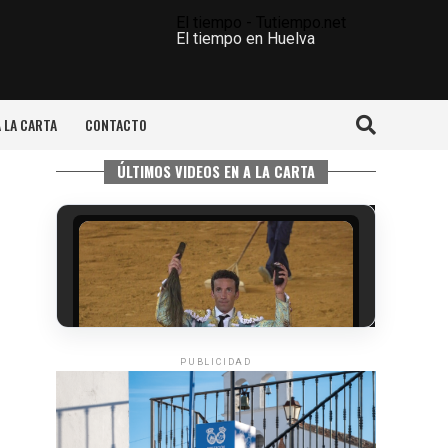
El tiempo - Tutiempo.net
El tiempo en Huelva
A LA CARTA
CONTACTO
ÚLTIMOS VIDEOS EN A LA CARTA
PUBLICIDAD
6º DÍA DE LAS FIESTAS COLOMBINAS
2026
hace 3 días
·
Huelvatv