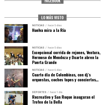
FACEBOOK
CUARTA CORRIDA DE LAS FIESTAS COLOMBINAS
2026
hace 6 días
·
Huelvatv
LO MÁS VISTO
NOTICIAS
hace 5 días
Huelva mira a la Ría
NOTICIAS
hace 5 días
Excepcional corrida de rejones, Ventura,
Hermoso de Mendoza y Duarte abren la
Puerta Grande
4º DÍA DE LAS FIESTAS COLOMBINAS 2026
NOTICIAS
hace 6 días
hace 6 días
·
Huelvatv
Cuarto día de Colombinas, con dj´s
orquestas, coches topes y conciertos…
DEPORTES
hace 1 día
Recreativo y San Roque inauguran el
Trofeo de la Bella