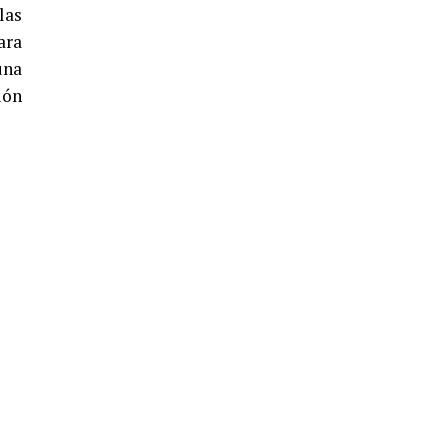
5º DÍA DE LAS FIESTAS COLOMBINAS
las
2026
ara
hace 3 días
·
Huelvatv
una
ión
CUARTA CORRIDA DE LAS FIESTAS
COLOMBINAS 2026
hace 4 días
·
Huelvatv