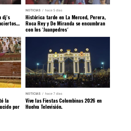
NOTICIAS
hace 5 días
 dj´s
Histórica tarde en La Merced, Perera,
nciertos…
Roca Rey y De Miranda se encumbran
con los `Juanpedros´
NOTICIAS
hace 7 días
tó la
Vive las Fiestas Colombinas 2026 en
lucido por
Huelva Televisión.