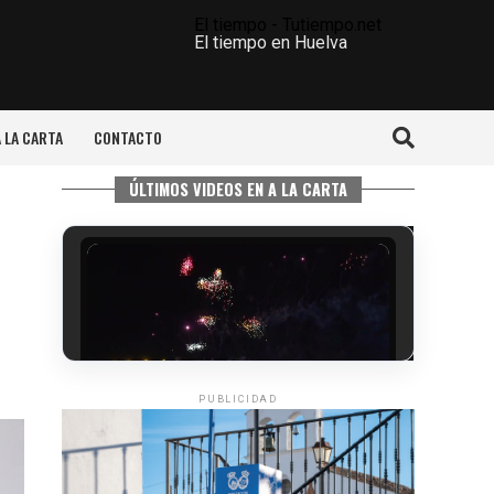
El tiempo - Tutiempo.net
El tiempo en Huelva
A LA CARTA
CONTACTO
ÚLTIMOS VIDEOS EN A LA CARTA
PUBLICIDAD
6º DÍA DE LAS FIESTAS COLOMBINAS
2026
hace 2 días
·
Huelvatv