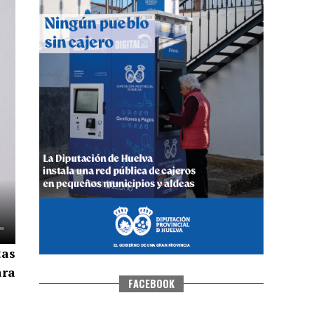
QUINTA CORRIDA DE LAS FIESTAS
COLOMBINAS 2026
hace 3 días
·
Huelvatv
tas
ara
FACEBOOK