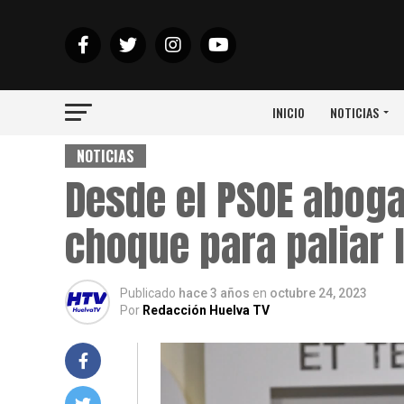
INICIO
NOTICIAS
NOTICIAS
Desde el PSOE aboga
choque para paliar l
Publicado
hace 3 años
en
octubre 24, 2023
Por
Redacción Huelva TV