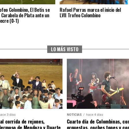
rofeo Colombino, El Betis se
Rafael Porras marca el inicio del
a Carabela de Plata ante un
LVII Trofeo Colombino
ecre (0-1)
LO MÁS VISTO
hace 3 días
NOTICIAS
hace 4 días
al corrida de rejones,
Cuarto día de Colombinas, con
Hermoso de Mendoza y Duarte
orquestas, coches topes y co