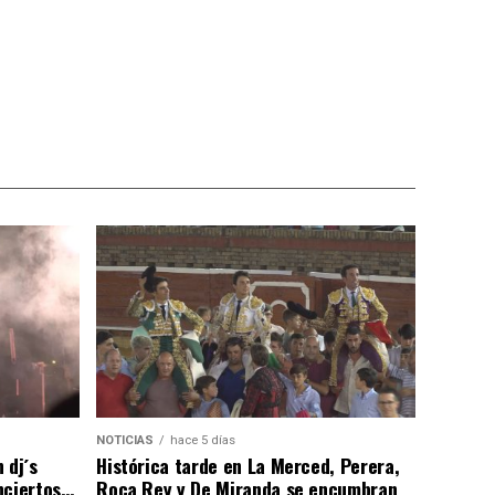
NOTICIAS
hace 5 días
 dj´s
Histórica tarde en La Merced, Perera,
nciertos…
Roca Rey y De Miranda se encumbran