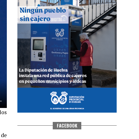
QUINTA CORRIDA DE LAS FIESTAS
COLOMBINAS 2026
hace 3 días
·
Huelvatv
los
FACEBOOK
 de