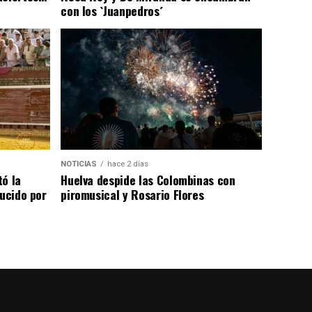
con los `Juanpedros´
NOTICIAS
hace 2 días
tó la
Huelva despide las Colombinas con
lucido por
piromusical y Rosario Flores