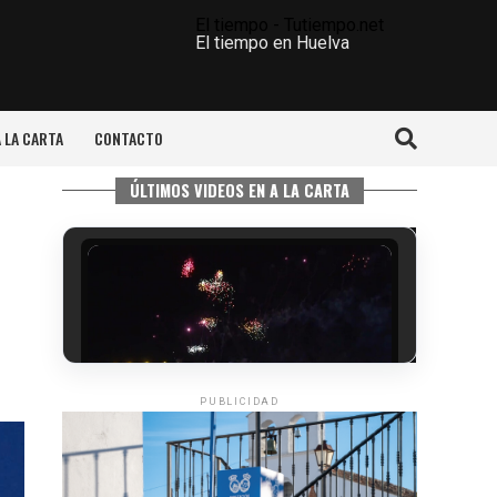
El tiempo - Tutiempo.net
El tiempo en Huelva
A LA CARTA
CONTACTO
ÚLTIMOS VIDEOS EN A LA CARTA
PUBLICIDAD
6º DÍA DE LAS FIESTAS COLOMBINAS
2026
hace 2 días
·
Huelvatv