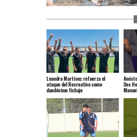
Leandro Martínez refuerza el
Amisto
ataque del Recreativo como
Dos He
duodécimo fichaje
Manuel