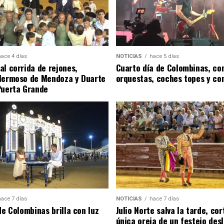
hace 4 días
NOTICIAS
hace 5 días
al corrida de rejones,
Cuarto día de Colombinas, con
Hermoso de Mendoza y Duarte
orquestas, coches topes y co
Puerta Grande
hace 7 días
NOTICIAS
hace 7 días
de Colombinas brilla con luz
Julio Norte salva la tarde, cor
única oreja de un festejo des