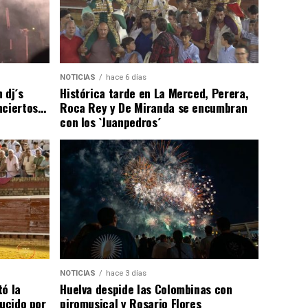
NOTICIAS
hace 6 días
 dj´s
Histórica tarde en La Merced, Perera,
nciertos…
Roca Rey y De Miranda se encumbran
con los `Juanpedros´
NOTICIAS
hace 3 días
tó la
Huelva despide las Colombinas con
lucido por
piromusical y Rosario Flores