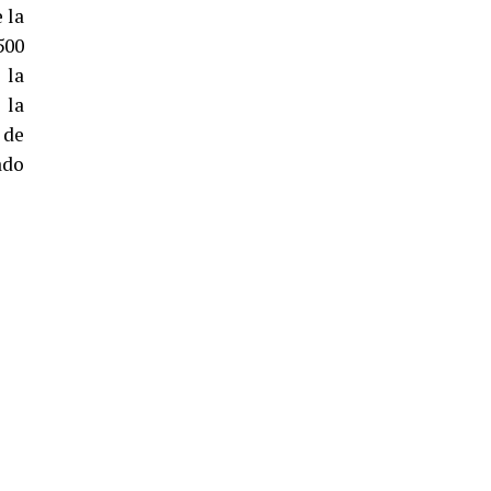
5º DÍA DE LAS FIESTAS COLOMBINAS
 la
2026
500
hace 4 días
·
Huelvatv
 la
 la
 de
ado
CUARTA CORRIDA DE LAS FIESTAS
COLOMBINAS 2026
hace 5 días
·
Huelvatv