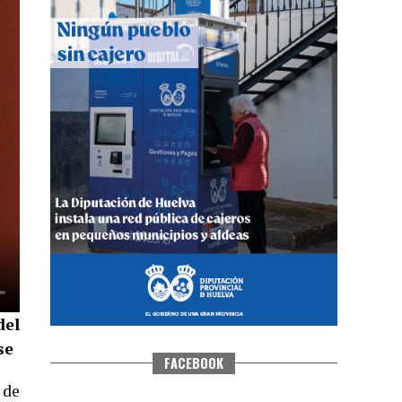
QUINTA CORRIDA DE LAS FIESTAS
COLOMBINAS 2026
hace 4 días
·
Huelvatv
del
se
FACEBOOK
 de