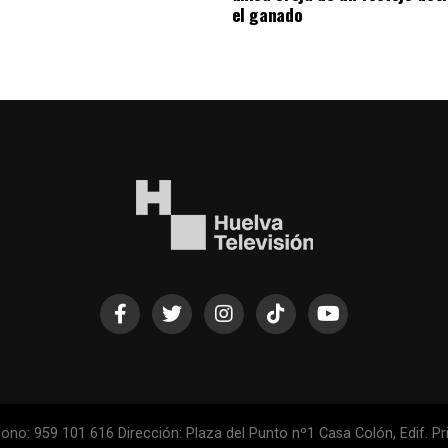
el ganado
ono: 959 101 616 Dirección: Plaza del Punto nº1 Casa Colón, Edif. Pri