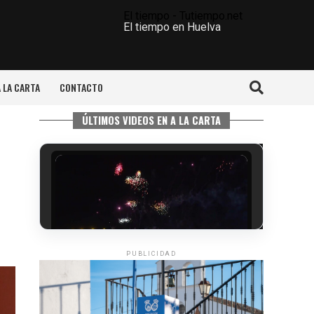
El tiempo - Tutiempo.net
El tiempo en Huelva
A LA CARTA
CONTACTO
ÚLTIMOS VIDEOS EN A LA CARTA
PUBLICIDAD
6º DÍA DE LAS FIESTAS COLOMBINAS
2026
hace 3 días
·
Huelvatv