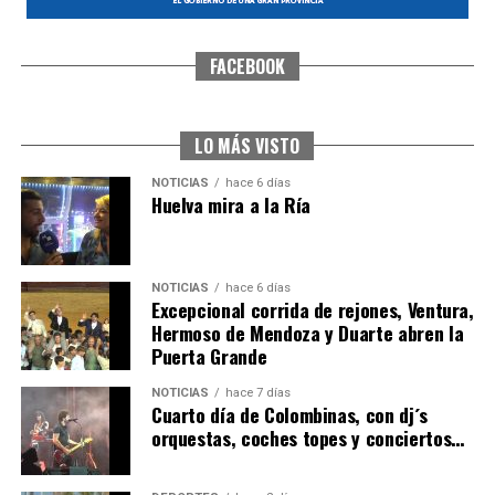
FACEBOOK
CUARTA CORRIDA DE LAS FIESTAS COLOMBINAS
2026
hace 7 días
·
Huelvatv
LO MÁS VISTO
NOTICIAS
hace 6 días
Huelva mira a la Ría
NOTICIAS
hace 6 días
Excepcional corrida de rejones, Ventura,
Hermoso de Mendoza y Duarte abren la
Puerta Grande
4º DÍA DE LAS FIESTAS COLOMBINAS 2026
NOTICIAS
hace 7 días
hace 1 semana
·
Huelvatv
Cuarto día de Colombinas, con dj´s
orquestas, coches topes y conciertos…