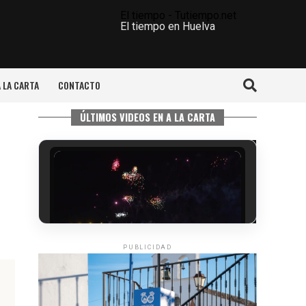
El tiempo - Tutiempo.net
El tiempo en Huelva
A LA CARTA
CONTACTO
ÚLTIMOS VIDEOS EN A LA CARTA
PUBLICIDAD
6º DÍA DE LAS FIESTAS COLOMBINAS
2026
hace 3 días
·
Huelvatv