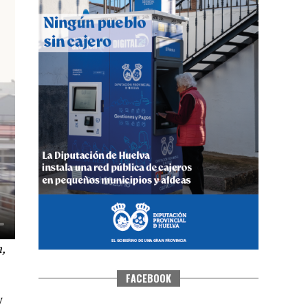
QUINTA CORRIDA DE LAS FIESTAS
COLOMBINAS 2026
hace 4 días
·
Huelvatv
,
FACEBOOK
y