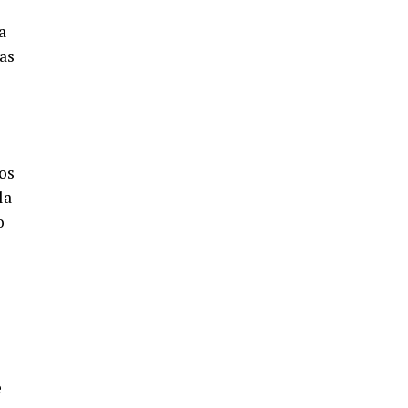
a
uas
ios
la
o
e