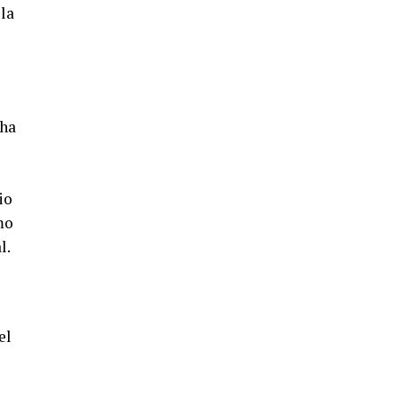
5º DÍA DE LAS FIESTAS COLOMBINAS
 la
2026
hace 4 días
·
Huelvatv
cha
io
mo
CUARTA CORRIDA DE LAS FIESTAS
l.
COLOMBINAS 2026
hace 5 días
·
Huelvatv
el