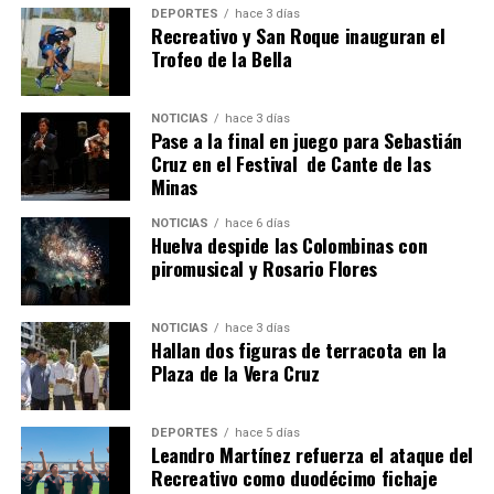
DEPORTES
hace 3 días
Recreativo y San Roque inauguran el
Trofeo de la Bella
4º DÍA DE LAS FIESTAS COLOMBINAS 2026
NOTICIAS
hace 3 días
hace 1 semana
·
Huelvatv
Pase a la final en juego para Sebastián
Cruz en el Festival de Cante de las
Minas
NOTICIAS
hace 6 días
Huelva despide las Colombinas con
piromusical y Rosario Flores
NOTICIAS
hace 3 días
Hallan dos figuras de terracota en la
SEXTA CORRIDA DE LAS FIESTAS COLOMBINAS
Plaza de la Vera Cruz
2026
hace 6 días
·
Huelvatv
DEPORTES
hace 5 días
Leandro Martínez refuerza el ataque del
Recreativo como duodécimo fichaje