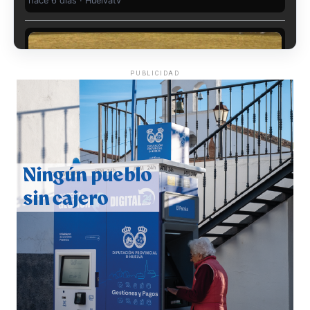
hace 6 días
·
Huelvatv
PUBLICIDAD
QUINTA CORRIDA DE LAS FIESTAS COLOMBINAS
2026
hace 7 días
·
Huelvatv