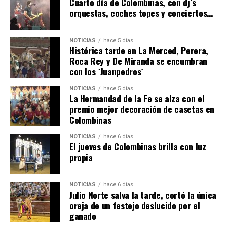
Cuarto día de Colombinas, con dj´s
orquestas, coches topes y conciertos…
hace 2 días
·
Huelvatv
NOTICIAS
hace 5 días
Histórica tarde en La Merced, Perera,
Roca Rey y De Miranda se encumbran
con los `Juanpedros´
NOTICIAS
hace 5 días
La Hermandad de la Fe se alza con el
premio mejor decoración de casetas en
Colombinas
6º DÍA DE LAS FIESTAS COLOMBINAS 2026
hace 3 días
·
Huelvatv
NOTICIAS
hace 6 días
El jueves de Colombinas brilla con luz
propia
NOTICIAS
hace 6 días
Julio Norte salva la tarde, cortó la única
oreja de un festejo deslucido por el
ganado