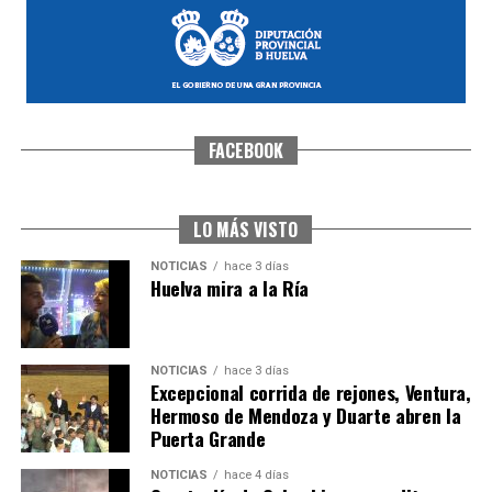
FACEBOOK
4º DÍA DE LAS FIESTAS COLOMBINAS 2026
hace 5 días
·
Huelvatv
LO MÁS VISTO
NOTICIAS
hace 3 días
Huelva mira a la Ría
NOTICIAS
hace 3 días
Excepcional corrida de rejones, Ventura,
Hermoso de Mendoza y Duarte abren la
Puerta Grande
SEXTA CORRIDA DE LAS FIESTAS COLOMBINAS
NOTICIAS
hace 4 días
2026